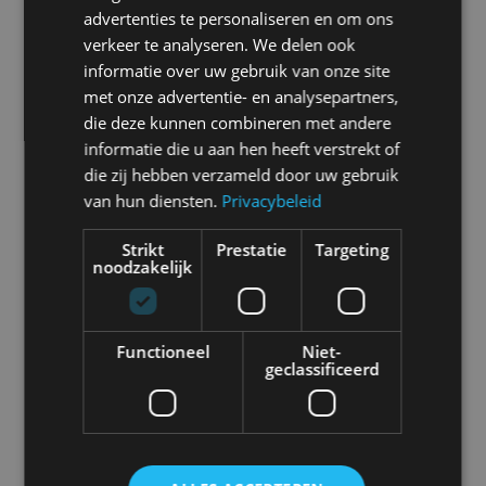
advertenties te personaliseren en om ons
verkeer te analyseren. We delen ook
Alfa Romeo Giulia Quadrifoglio – Autotest +
Video
informatie over uw gebruik van onze site
mrt 2017
met onze advertentie- en analysepartners,
die deze kunnen combineren met andere
informatie die u aan hen heeft verstrekt of
Infiniti Q50 iets opgefrist
die zij hebben verzameld door uw gebruik
mrt 2017
van hun diensten.
Privacybeleid
Strikt
Prestatie
Targeting
noodzakelijk
Opvolger Opel Insignia geeft teken van leven
nov 2016
Functioneel
Niet-
geclassificeerd
Renault Talisman Estate dCi 160 – Rijtest
okt 2016
Kia Optima Sportswagon: dit zijn de prijzen