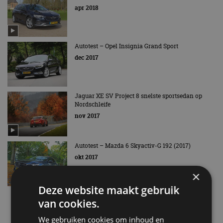
apr 2018
Autotest – Opel Insignia Grand Sport
dec 2017
Jaguar XE SV Project 8 snelste sportsedan op
Nordschleife
nov 2017
Autotest – Mazda 6 Skyactiv-G 192 (2017)
okt 2017
×
Deze website maakt gebruik
Opel Insignia Grand Sport 2.0 Turbo 4×4 –
van cookies.
Autotest
mrt 2017
We gebruiken cookies om inhoud en