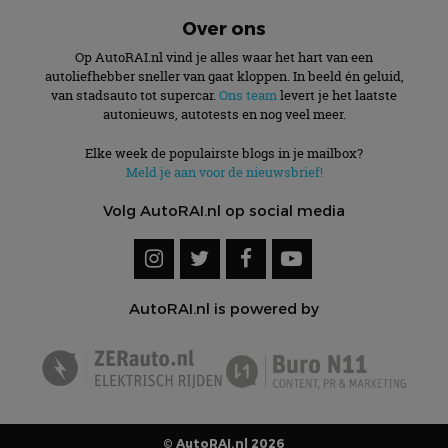
te identific
beveiligin
Over ons
op basis va
adres van 
Op AutoRAI.nl vind je alles waar het hart van een
te omzeilen
essentieel 
autoliefhebber sneller van gaat kloppen. In beeld én geluid,
ondersteu
van stadsauto tot supercar.
Ons team
levert je het laatste
veiligheid 
autonieuws, autotests en nog veel meer.
website fun
het bieden
beschermi
Elke week de populairste blogs in je mailbox?
kwaadaard
Meld je aan voor de nieuwsbrief!
bezoekers.
CookieScriptConsent
4 weken 2
Deze cooki
CookieScript
Volg AutoRAI.nl op social media
dagen
gebruikt d
autorai.nl
Google Privacy Policy
Cookie-Scr
service om
cookievoo
bezoekers 
onthouden.
banner van
AutoRAI.nl is powered by
Script.com 
noodzakeli
te werken.
Aanbieder
Naam
Vervaldatum
Omschrijvi
© AutoRAI.nl 2026