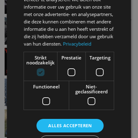
informatie over uw gebruik van onze site
met onze advertentie- en analysepartners,
Europese cijfers occasions: dit zijn de populairste
die deze kunnen combineren met andere
modellen, merken en kleuren
informatie die u aan hen heeft verstrekt of
apr 2019
die zij hebben verzameld door uw gebruik
van hun diensten.
Privacybeleid
Zo ver kan jouw auto nog rijden als het lampje
gaat branden
Strikt
Prestatie
Targeting
noodzakelijk
apr 2019
ACT Car Trade: tweedehands auto’s shoppen in
Functioneel
Niet-
het buitenland
geclassificeerd
apr 2019
Top 5 bestverkopende automerken van Europa
apr 2019
ALLES ACCEPTEREN