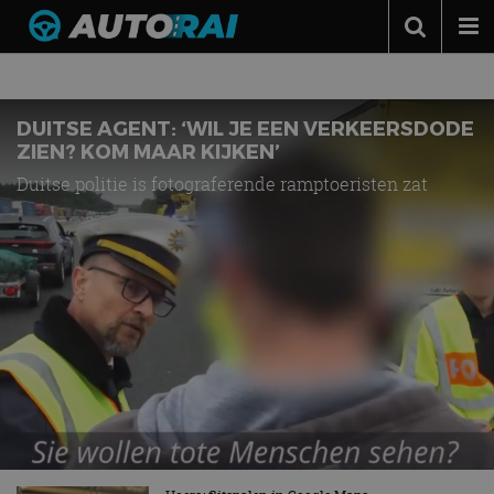
ECONOMIE
Autonieuws
Podcast
DUITSE AGENT: ‘WIL JE EEN VERKEERSDODE
ZIEN? KOM MAAR KIJKEN’
Autotests
Duitse politie is fotograferende ramptoeristen zat
Automerken
Adverteren
Contact
MotorRAI.nl