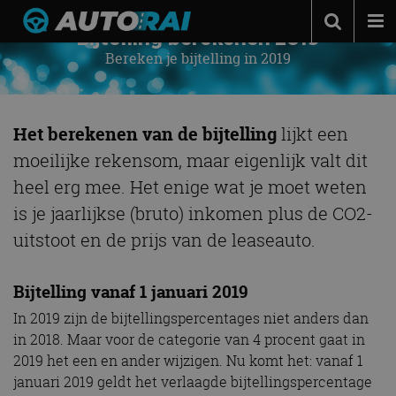
Bijtelling berekenen 2019
Bereken je bijtelling in 2019
Autonieuws
Podcast
Autotests
Het berekenen van de bijtelling
lijkt een
moeilijke rekensom, maar eigenlijk valt dit
Automerken
heel erg mee. Het enige wat je moet weten
Adverteren
is je jaarlijkse (bruto) inkomen plus de CO2-
Contact
uitstoot en de prijs van de leaseauto.
MotorRAI.nl
Bijtelling vanaf 1 januari 2019
In 2019 zijn de bijtellingspercentages niet anders dan
in 2018. Maar voor de categorie van 4 procent gaat in
2019 het een en ander wijzigen. Nu komt het: vanaf 1
januari 2019 geldt het verlaagde bijtellingspercentage