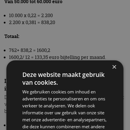
Van 50.000 tot 60.000 euro
10.000 x 0,22 = 2.200
2.200 x 0,381 = 838,20
Totaal:
762+ 838,2 = 1600,2
1600,2/ 12 = 133,35 euro bijtelling per maand.
×
Deze website maakt gebruik
In welke bijtellingscategorieën valt mijn auto
van cookies.
in 2019
We gebruiken cookies om inhoud en
De bijtelling is afhankelijk van de CO2-uitstoot van het
advertenties te personaliseren en om ons
voertuig. Hoe lager die is, hoe minder bijtelling je
verkeer te analyseren. We delen ook
betaalt.
informatie over uw gebruik van onze site
met onze advertentie- en analysepartners,
Elektrische auto tot 50.000 euro –
0 gr/km
– 4%
die deze kunnen combineren met andere