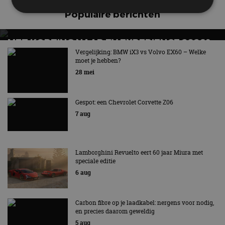
Populaire berichten
Strikt noodzakelijk
Prestatie
Targeting
MET KORTING NAAR EV EXPERIENCE 2026?
Functioneel
Niet-geclassificeerd
AUTORAI REGELT HET!
Vergelijking: BMW iX3 vs Volvo EX60 – Welke
moet je hebben?
EV Experience 2026 van 24 tot 26 september
Strikt noodzakelijke cookies maken de
28 mei
kernfunctionaliteiten van de website mogelijk, zoals
gebruikersaanmelding en accountbeheer. De
website kan niet goed worden gebruikt zonder de
strikt noodzakelijke cookies.
Gespot: een Chevrolet Corvette Z06
7 aug
Aanbieder
/
Naam
Vervaldatum
Omschrijv
Domein
cf_clearance
1 jaar
Deze cooki
Cloudflare,
gebruikt d
Inc.
CloudFlare
.autorai.nl
Lamborghini Revuelto eert 60 jaar Miura met
vertrouwd
speciale editie
te identific
beveiligin
6 aug
op basis va
adres van 
te omzeilen
essentieel 
Carbon fibre op je laadkabel: nergens voor nodig,
ondersteu
en precies daarom geweldig
veiligheid 
website fun
5 aug