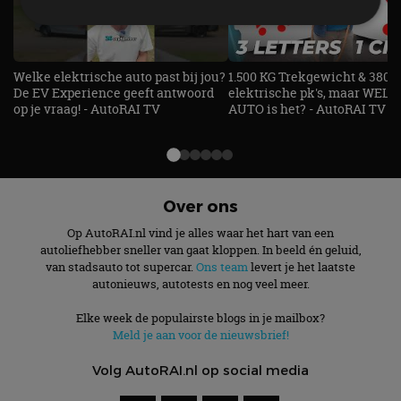
Strikt noodzakelijk
Prestatie
Targeting
Welke elektrische auto past bij jou?
1.500 KG Trekgewicht & 380
Functioneel
Niet-geclassificeerd
De EV Experience geeft antwoord
elektrische pk's, maar WELK
op je vraag! - AutoRAI TV
AUTO is het? - AutoRAI TV
Strikt noodzakelijke cookies maken de
kernfunctionaliteiten van de website mogelijk, zoals
gebruikersaanmelding en accountbeheer. De
website kan niet goed worden gebruikt zonder de
strikt noodzakelijke cookies.
Over ons
Aanbieder
/
Naam
Vervaldatum
Omschrijv
Domein
Op AutoRAI.nl vind je alles waar het hart van een
cf_clearance
1 jaar
Deze cooki
Cloudflare,
autoliefhebber sneller van gaat kloppen. In beeld én geluid,
gebruikt d
Inc.
van stadsauto tot supercar.
Ons team
levert je het laatste
CloudFlare
.autorai.nl
vertrouwd
autonieuws, autotests en nog veel meer.
te identific
beveiligin
Elke week de populairste blogs in je mailbox?
op basis va
adres van 
Meld je aan voor de nieuwsbrief!
te omzeilen
essentieel 
Volg AutoRAI.nl op social media
ondersteu
veiligheid 
website fun