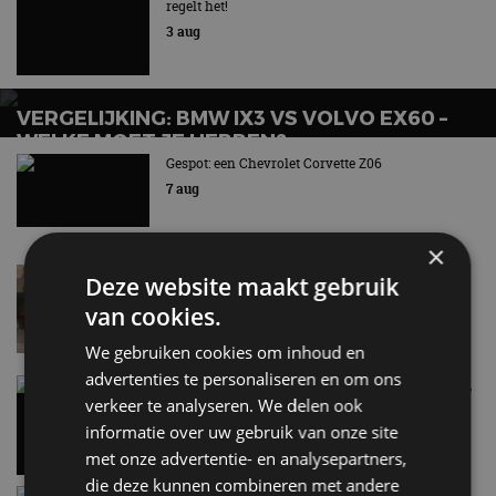
regelt het!
3 aug
VERGELIJKING: BMW IX3 VS VOLVO EX60 –
WELKE MOET JE HEBBEN?
Gespot: een Chevrolet Corvette Z06
7 aug
×
Lamborghini Revuelto eert 60 jaar Miura met
Deze website maakt gebruik
speciale editie
van cookies.
6 aug
We gebruiken cookies om inhoud en
advertenties te personaliseren en om ons
Carbon fibre op je laadkabel: nergens voor nodig,
verkeer te analyseren. We delen ook
en precies daarom geweldig
5 aug
informatie over uw gebruik van onze site
met onze advertentie- en analysepartners,
die deze kunnen combineren met andere
Hennessey Blackbird krijgt atmosferische V8 en