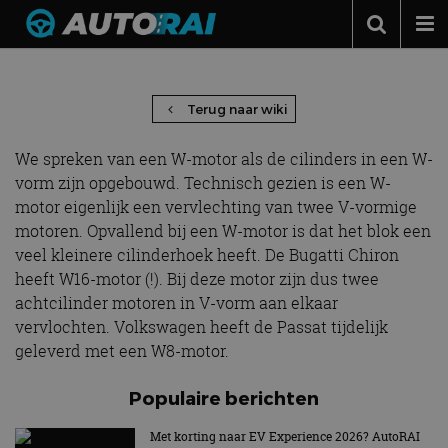
W-motor
Autonieuws
Podcast
Terug naar wiki
Autotests
We spreken van een W-motor als de cilinders in een W-
Automerken
vorm zijn opgebouwd. Technisch gezien is een W-
motor eigenlijk een vervlechting van twee V-vormige
Adverteren
motoren. Opvallend bij een W-motor is dat het blok een
veel kleinere cilinderhoek heeft. De Bugatti Chiron
Contact
heeft W16-motor (!). Bij deze motor zijn dus twee
MotorRAI.nl
achtcilinder motoren in V-vorm aan elkaar
vervlochten. Volkswagen heeft de Passat tijdelijk
geleverd met een W8-motor.
Populaire berichten
Met korting naar EV Experience 2026? AutoRAI