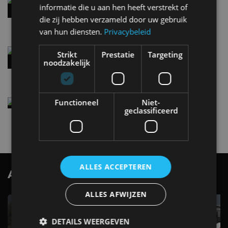
informatie die u aan hen heeft verstrekt of
handbak: soms is eenvoud leuker
die zij hebben verzameld door uw gebruik
5 aug
van hun diensten.
Privacybeleid
Audi A2 e-Tron mikt op verbruik van 12,8 kWh
Strikt
Prestatie
Targeting
per 100 kilometer
noodzakelijk
4 aug
Functioneel
Elektrische Geely E2 (tijdelijk) net zo goedkoop
Niet-
geclassificeerd
als een Renault Twingo
4 aug
ALLES ACCEPTEREN
AutoRAI.nl TV
SUBSCRIBE
ALLES AFWIJZEN
DETAILS WEERGEVEN