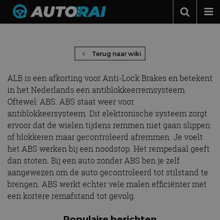
ALB – Anti-Lock Brakes
Autonieuws
Podcast
Terug naar wiki
Autotests
ALB is een afkorting voor Anti-Lock Brakes en betekent
Automerken
in het Nederlands een antiblokkeerremsysteem.
Oftewel: ABS. ABS staat weer voor
Adverteren
antiblokkeersysteem. Dit elektronische systeem zorgt
ervoor dat de wielen tijdens remmen niet gaan slippen
Contact
of blokkeren maar gecontroleerd afremmen. Je voelt
MotorRAI.nl
het ABS werken bij een noodstop. Het rempedaal geeft
dan stoten. Bij een auto zonder ABS ben je zelf
aangewezen om de auto gecontroleerd tot stilstand te
brengen. ABS werkt echter vele malen efficiënter met
een kortere remafstand tot gevolg.
Populaire berichten