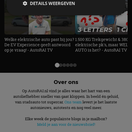
DETAILS WEERGEVEN
Strikt noodzakelijk
Prestatie
Targeting
Functioneel
Niet-geclassificeerd
Welke elektrische auto past bij jou?
1.500 KG Trekgewicht & 380
De EV Experience geeft antwoord
elektrische pk's, maar WELK
Strikt noodzakelijke cookies maken de
op je vraag! - AutoRAI TV
AUTO is het? - AutoRAI TV
kernfunctionaliteiten van de website mogelijk, zoals
gebruikersaanmelding en accountbeheer. De
website kan niet goed worden gebruikt zonder de
strikt noodzakelijke cookies.
Aanbieder
/
Naam
Vervaldatum
Omschrijv
Domein
Over ons
cf_clearance
1 jaar
Deze cooki
Cloudflare,
Op AutoRAI.nl vind je alles waar het hart van een
gebruikt d
Inc.
CloudFlare
autoliefhebber sneller van gaat kloppen. In beeld én geluid,
.autorai.nl
vertrouwd
van stadsauto tot supercar.
Ons team
levert je het laatste
te identific
autonieuws, autotests en nog veel meer.
beveiligin
op basis va
adres van 
Elke week de populairste blogs in je mailbox?
te omzeilen
Meld je aan voor de nieuwsbrief!
essentieel 
ondersteu