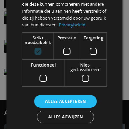
die deze kunnen combineren met andere
informatie die u aan hen heeft verstrekt of
Hennessey Blackbird krijgt atmosferische V8 en
die zij hebben verzameld door uw gebruik
handbak: soms is eenvoud leuker
van hun diensten.
Privacybeleid
5 aug
Strikt
Prestatie
Targeting
noodzakelijk
Audi A2 e-Tron mikt op verbruik van 12,8 kWh
per 100 kilometer
4 aug
Functioneel
Niet-
geclassificeerd
Elektrische Geely E2 (tijdelijk) net zo goedkoop
als een Renault Twingo
4 aug
ALLES ACCEPTEREN
AutoRAI.nl TV
SUBSCRIBE
ALLES AFWIJZEN