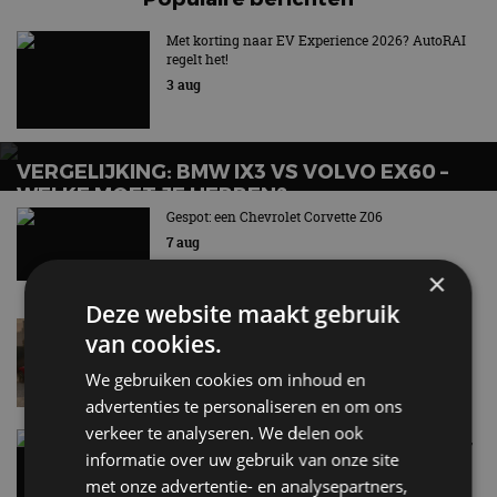
Met korting naar EV Experience 2026? AutoRAI
regelt het!
3 aug
VERGELIJKING: BMW IX3 VS VOLVO EX60 –
WELKE MOET JE HEBBEN?
Gespot: een Chevrolet Corvette Z06
7 aug
×
Deze website maakt gebruik
Lamborghini Revuelto eert 60 jaar Miura met
van cookies.
speciale editie
6 aug
We gebruiken cookies om inhoud en
advertenties te personaliseren en om ons
verkeer te analyseren. We delen ook
Carbon fibre op je laadkabel: nergens voor nodig,
informatie over uw gebruik van onze site
en precies daarom geweldig
5 aug
met onze advertentie- en analysepartners,