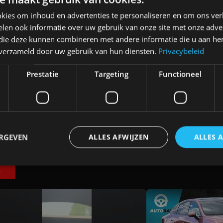
kies om inhoud en advertenties te personaliseren en om ons ver
len ook informatie over uw gebruik van onze site met onze adver
 die deze kunnen combineren met andere informatie die u aan hen
n verzameld door uw gebruik van hun diensten.
Privacybeleid
an
Elektrische Geely E2 (tijdelijk) net zo
goedkoop als een Renault Twingo
Prestatie
Targeting
Functioneel
4 aug
ERGEVEN
ALLES AFWIJZEN
ALLES 
E
trikt noodzakelijk
Prestatie
Targeting
Functioneel
Niet-geclassificee
 cookies maken de kernfunctionaliteiten van de website mogelijk, zoals gebruikersaanm
bsite kan niet goed worden gebruikt zonder de strikt noodzakelijke cookies.