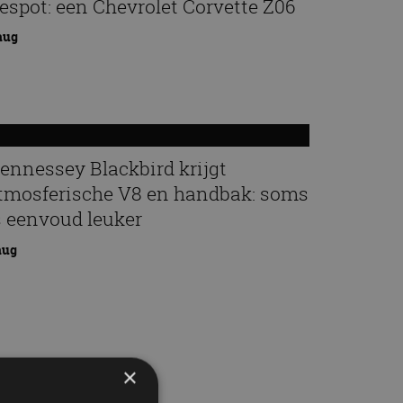
espot: een Chevrolet Corvette Z06
aug
ennessey Blackbird krijgt
tmosferische V8 en handbak: soms
s eenvoud leuker
aug
×