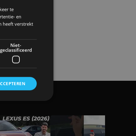
keer te
tentie- en
 heeft verstrekt
Niet-
geclassificeerd
ACCEPTEREN
rd
elding en