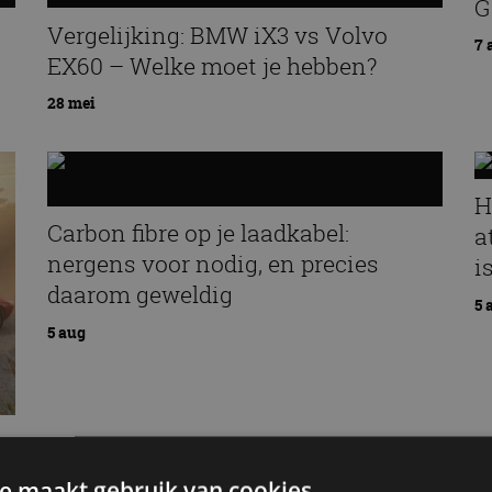
G
Vergelijking: BMW iX3 vs Volvo
7 
EX60 – Welke moet je hebben?
28 mei
H
Carbon fibre op je laadkabel:
a
nergens voor nodig, en precies
i
daarom geweldig
5 
5 aug
e maakt gebruik van cookies.