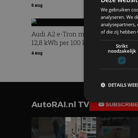
6 aug
We gebruiken coo
analyseren. We de
analysepartners,
of die zij hebbe
Audi A2 e-Tron mikt op verbruik v
12,8 kWh per 100 kilometer
Strikt
noodzakelijk
4 aug
DETAILS WE
AutoRAI.nl TV
SUBSCRIB
S
Strikt noodzakelijke
accountbeheer. De we