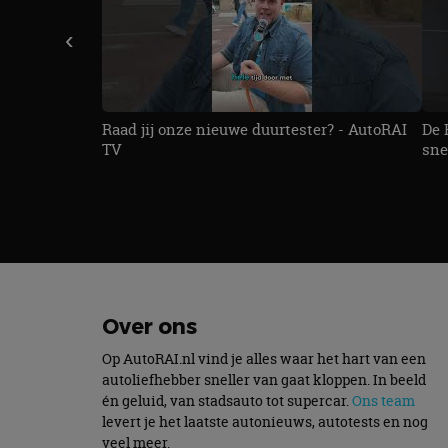
Naam
‹
cf_clearance
Raad jij onze nieuwe duurtester? - AutoRAI
De 
TV
sne
CookieScriptConse
Naam
Naam
omx_consent
Aanbiede
Naam
Domein
g_id_202604151153
_ga
_fbp
Meta Pla
Over ons
Inc.
.autorai.n
Op AutoRAI.nl vind je alles waar het hart van een
_gcl_au
Google L
autoliefhebber sneller van gaat kloppen. In beeld
.autorai.n
én geluid, van stadsauto tot supercar.
Ons team
_ga_SC6JKZPPKY
levert je het laatste autonieuws, autotests en nog
IDE
Google L
veel meer.