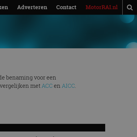
ken
Adverteren
Contact
MotorRAI.nl
s de benaming voor een
e vergelijken met
ACC
en
AICC
.