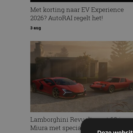
Met korting naar EV Experience
2026? AutoRAI regelt het!
3 aug
Lamborghini Revuelto eert 60 jaar
Miura met speciale editie
Deze websit