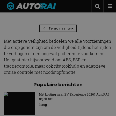
Actieve veiligheid
Autonieuws
Podcast
Terug naar wiki
Autotests
Met actieve veiligheid bedoelen we alle voorzieningen
Automerken
die erop gericht zijn om de veiligheid tijdens het rijden
te verhogen of een ongeval proberen te voorkomen.
Adverteren
Het gaat hier bijvoorbeeld om ABS, ESP en
tractiecontrole, maar ook rijstrookhulp en adaptieve
Contact
cruise controle met noodstopfunctie.
MotorRAI.nl
Populaire berichten
Met korting naar EV Experience 2026? AutoRAI
regelt het!
3 aug