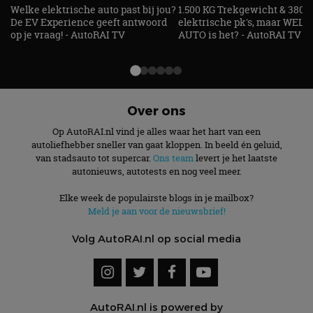
Welke elektrische auto past bij jou?
1.500 KG Trekgewicht & 380
De EV Experience geeft antwoord
elektrische pk's, maar WELK
Strikt noodzakelijk
Prestatie
Targeting
op je vraag! - AutoRAI TV
AUTO is het? - AutoRAI TV
Functioneel
Niet-geclassificeerd
Strikt noodzakelijke cookies maken de
kernfunctionaliteiten van de website mogelijk, zoals
gebruikersaanmelding en accountbeheer. De
website kan niet goed worden gebruikt zonder de
Over ons
strikt noodzakelijke cookies.
Op AutoRAI.nl vind je alles waar het hart van een
Aanbieder
/
Naam
Vervaldatum
Omschrijv
autoliefhebber sneller van gaat kloppen. In beeld én geluid,
Domein
van stadsauto tot supercar.
Ons team
levert je het laatste
cf_clearance
1 jaar
Deze cooki
Cloudflare,
autonieuws, autotests en nog veel meer.
gebruikt d
Inc.
CloudFlare
.autorai.nl
vertrouwd
Elke week de populairste blogs in je mailbox?
te identific
Meld je aan voor de nieuwsbrief!
beveiligin
op basis va
adres van 
Volg AutoRAI.nl op social media
te omzeilen
essentieel 
ondersteu
veiligheid 
website fun
het bieden
beschermi
AutoRAI.nl is powered by
kwaadaard