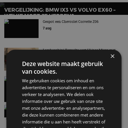
VERGELIJKING: BMW IX3 VS VOLVO EX60 –
WELKE MOET JE HEBBEN?
Gespot: een Chevrolet Corvette Z06
7 aug
Lamborghini Revuelto eert 60 jaar Miura met
×
speciale editie
6 aug
Deze website maakt gebruik
van cookies.
Carbon fibre op je laadkabel: nergens voor nodig,
We gebruiken cookies om inhoud en
en precies daarom geweldig
advertenties te personaliseren en om ons
5 aug
verkeer te analyseren. We delen ook
informatie over uw gebruik van onze site
Hennessey Blackbird krijgt atmosferische V8 en
met onze advertentie- en analysepartners,
handbak: soms is eenvoud leuker
die deze kunnen combineren met andere
5 aug
informatie die u aan hen heeft verstrekt of