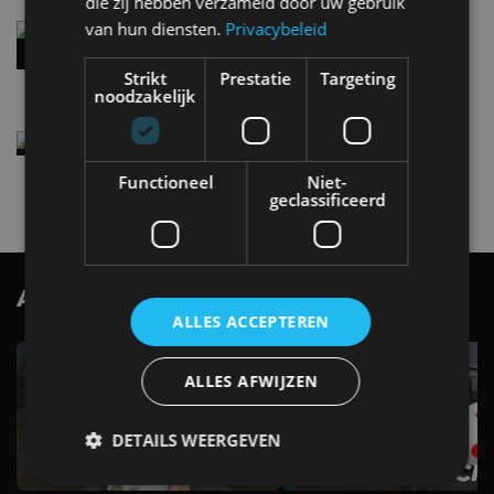
die zij hebben verzameld door uw gebruik
van hun diensten.
Privacybeleid
Audi A2 e-Tron mikt op verbruik van 12,8 kWh
per 100 kilometer
4 aug
Strikt
Prestatie
Targeting
noodzakelijk
Elektrische Geely E2 (tijdelijk) net zo goedkoop
als een Renault Twingo
Functioneel
Niet-
4 aug
geclassificeerd
AutoRAI.nl TV
SUBSCRIBE
ALLES ACCEPTEREN
ALLES AFWIJZEN
DETAILS WEERGEVEN