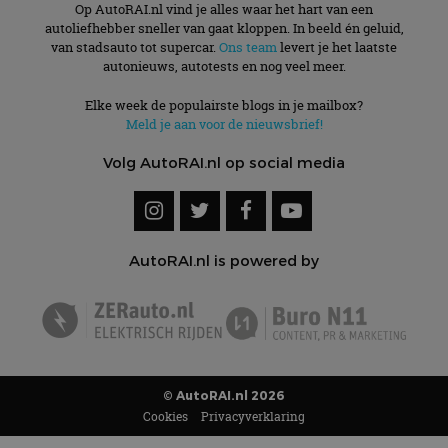
Op AutoRAI.nl vind je alles waar het hart van een
CookieScriptConsent
4 weken 2
Deze cooki
CookieScript
dagen
gebruikt d
autorai.nl
autoliefhebber sneller van gaat kloppen. In beeld én geluid,
Google Privacy Policy
Cookie-Scr
van stadsauto tot supercar.
Ons team
levert je het laatste
service om
cookievoo
autonieuws, autotests en nog veel meer.
bezoekers 
onthouden.
Elke week de populairste blogs in je mailbox?
banner van
Script.com 
Meld je aan voor de nieuwsbrief!
noodzakeli
te werken.
Volg AutoRAI.nl op social media
Aanbieder
Naam
Vervaldatum
Omschrijvi
Aanbieder
/
Domein
AutoRAI.nl is powered by
Naam
Vervaldatum
Omschrijving
/
Domein
omx_consent
.autorai.nl
1 jaar
_ga
1 jaar 1
Deze cookienaam
Google
Aanbieder
/
Naam
Vervaldatum
Omschrijving
g_id_2026041511536766
autorai.nl
1 jaar
maand
is gekoppeld aan
LLC
Domein
Google Universal
.autorai.nl
Analytics - wat een
_fbp
2 maanden 4
Gebruikt door
Meta Platform
belangrijke update
weken
Facebook om een
Inc.
is van de meer
reeks
.autorai.nl
algemeen
advertentieproducten
© AutoRAI.nl 2026
gebruikte
te leveren, zoals
analyseservice van
Cookies
Privacyverklaring
realtime bieden van
Google. Deze
externe adverteerders
cookie wordt