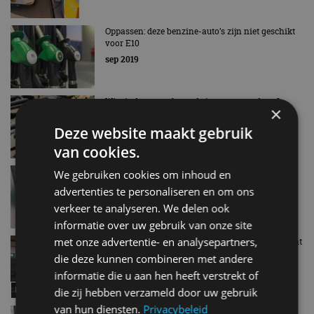
Oppassen: deze benzine-auto’s zijn niet geschikt
voor E10
sep 2019
Wist je dat: waar komt de jerrycan vandaan?
×
aug 2019
Deze website maakt gebruik
van cookies.
Vanaf 1 oktober 2019 groenere benzine tanken
We gebruiken cookies om inhoud en
jan 2019
advertenties te personaliseren en om ons
verkeer te analyseren. We delen ook
informatie over uw gebruik van onze site
met onze advertentie- en analysepartners,
Video van de dag: Nederlandse tankstations dicht
door brandstoftekort
die deze kunnen combineren met andere
dec 2018
informatie die u aan hen heeft verstrekt of
die zij hebben verzameld door uw gebruik
van hun diensten.
Privacybeleid
Infografic: De gemiddelde brandstofprijzen in