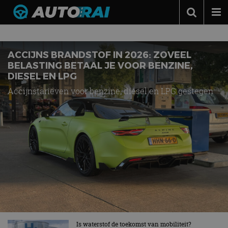
Nieuws over
brandstof
Autonieuws
Podcast
ACCIJNS BRANDSTOF IN 2026: ZOVEEL
BELASTING BETAAL JE VOOR BENZINE,
Autotests
DIESEL EN LPG
Accijnstarieven voor benzine, diesel en LPG gestegen
Automerken
Adverteren
Contact
MotorRAI.nl
Is waterstof de toekomst van mobiliteit?