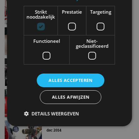
Nederland
Strikt
Prestatie
Targeting
sep 2018
noodzakelijk
Feiten en fabels over rijden op aardgas
jul 2018
Functioneel
Niet-
geclassificeerd
“Benzine- en diesel blijven voorlopig nog wel
even”
mrt 2018
ALLES ACCEPTEREN
Zo is de literprijs van benzine, diesel of LPG
ALLES AFWIJZEN
opgebouwd
okt 2017
DETAILS WEERGEVEN
Opnieuw accijnsverhoging per 1 januari
dec 2014
Strikt noodzakelijk
Prestatie
Targeting