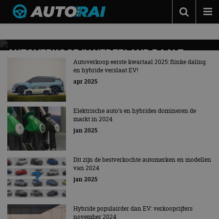
Nieuws over
Autoverkoop
Autonieuws
Podcast
AUTOVERKOOP IN NEDERLAND DAALT
VERDER IN APRIL 2026
Autoverkoop eerste kwartaal 2025: flinke daling
Autotests
en hybride verslaat EV!
Tot nu toe 9,9 procent minder auto's verkocht dan in
apr 2025
2025
Automerken
Adverteren
Elektrische auto’s en hybrides domineren de
markt in 2024
Contact
jan 2025
MotorRAI.nl
Dit zijn de bestverkochte automerken en modellen
van 2024
jan 2025
Hybride populairder dan EV: verkoopcijfers
november 2024