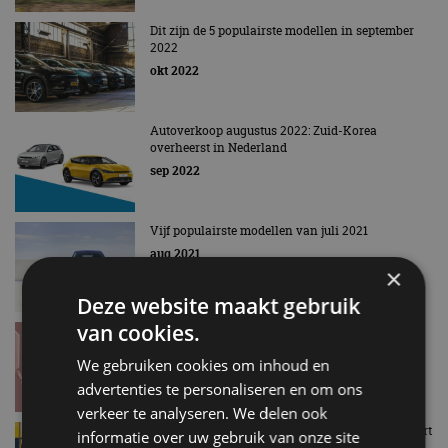
Dit zijn de 5 populairste modellen in september
2022
okt 2022
Autoverkoop augustus 2022: Zuid-Korea
overheerst in Nederland
sep 2022
Vijf populairste modellen van juli 2021
aug 2021
×
Deze website maakt gebruik
van cookies.
De best verkochte merken en modellen in het
eerste halfjaar van 2021
We gebruiken cookies om inhoud en
jul 2021
advertenties te personaliseren en om ons
verkeer te analyseren. We delen ook
4x Top 5: populairste merken/modellen van maart
informatie over uw gebruik van onze site
en eerste kwartaal 2021