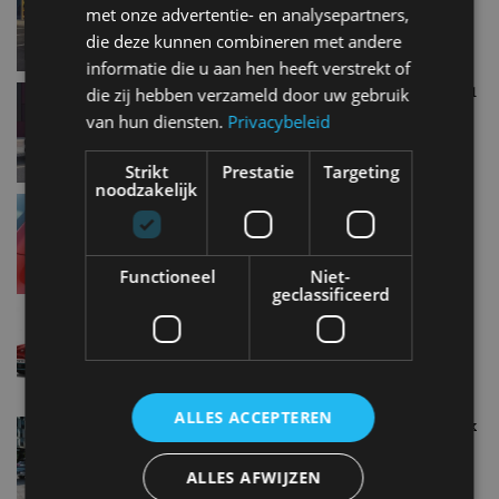
met onze advertentie- en analysepartners,
apr 2021
die deze kunnen combineren met andere
informatie die u aan hen heeft verstrekt of
Dit zijn de 5 best verkochte auto’s in februari 2021
die zij hebben verzameld door uw gebruik
mrt 2021
van hun diensten.
Privacybeleid
Strikt
Prestatie
Targeting
noodzakelijk
Autoverkoop krijgt harde klap in april 2020 door
coronacrisis
mei 2020
Functioneel
Niet-
geclassificeerd
Registratiecijfers auto’s in maart 2020: stevige
daling
apr 2020
ALLES ACCEPTEREN
Kia boert goed in Nederland, nu populairste merk
mrt 2020
ALLES AFWIJZEN