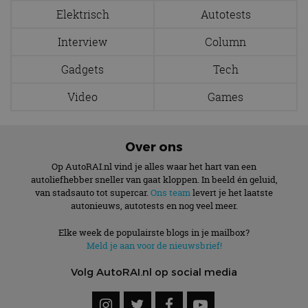
ondersteu
Elektrisch
Autotests
veiligheid 
website fun
het bieden
Interview
Column
beschermi
kwaadaard
bezoekers.
Gadgets
Tech
CookieScriptConsent
4 weken 2
Deze cooki
CookieScript
Video
Games
dagen
gebruikt d
autorai.nl
Google Privacy Policy
Cookie-Scr
service om
cookievoo
bezoekers 
onthouden.
Over ons
banner van
Script.com 
Op AutoRAI.nl vind je alles waar het hart van een
noodzakeli
autoliefhebber sneller van gaat kloppen. In beeld én geluid,
te werken.
van stadsauto tot supercar.
Ons team
levert je het laatste
autonieuws, autotests en nog veel meer.
Elke week de populairste blogs in je mailbox?
Meld je aan voor de nieuwsbrief!
Aanbieder
Naam
Vervaldatum
Omschrijvi
Aanbieder
/
Domein
Naam
Vervaldatum
Omschrijving
/
Domein
Volg AutoRAI.nl op social media
omx_consent
.autorai.nl
1 jaar
_ga
1 jaar 1
Deze cookienaam
Google
Aanbieder
/
Naam
Vervaldatum
Omschrijving
g_id_2026041511536766
autorai.nl
1 jaar
maand
is gekoppeld aan
LLC
Domein
Google Universal
.autorai.nl