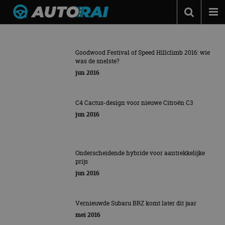
Zoekresultaten voor
"Toyota"
Autonieuws
Podcast
ALASKAN: DE PICK-UP VAN RENAULT
Goodwood Festival of Speed Hillclimb 2016: wie
was de snelste?
Deze alleskunner komt ook naar Nederland
Autotests
jun 2016
Automerken
C4 Cactus-design voor nieuwe Citroën C3
Adverteren
jun 2016
Contact
MotorRAI.nl
Onderscheidende hybride voor aantrekkelijke
prijs
jun 2016
Vernieuwde Subaru BRZ komt later dit jaar
mei 2016