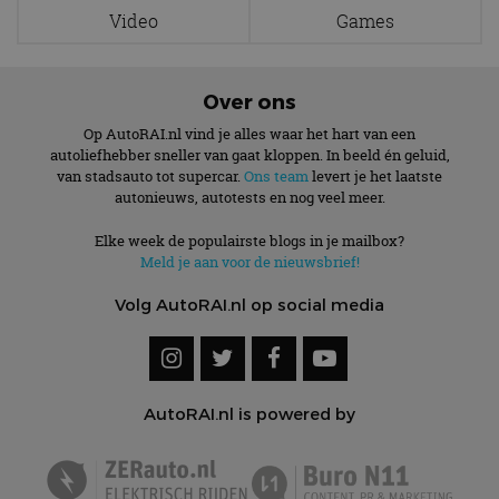
CookieScriptConsent
4 weken 2
Deze cooki
CookieScript
Video
Games
dagen
gebruikt d
autorai.nl
Google Privacy Policy
Cookie-Scr
service om
cookievoo
bezoekers 
Over ons
onthouden.
banner van
Op AutoRAI.nl vind je alles waar het hart van een
Script.com 
noodzakeli
autoliefhebber sneller van gaat kloppen. In beeld én geluid,
te werken.
van stadsauto tot supercar.
Ons team
levert je het laatste
autonieuws, autotests en nog veel meer.
Elke week de populairste blogs in je mailbox?
Meld je aan voor de nieuwsbrief!
Aanbieder
Naam
Vervaldatum
Omschrijvi
Aanbieder
/
Domein
Naam
Vervaldatum
Omschrijving
Volg AutoRAI.nl op social media
/
Domein
omx_consent
.autorai.nl
1 jaar
_ga
1 jaar 1
Deze cookienaam
Google
Aanbieder
/
Naam
Vervaldatum
Omschrijving
g_id_2026041511536766
autorai.nl
1 jaar
maand
is gekoppeld aan
LLC
Domein
Google Universal
.autorai.nl
Analytics - wat een
_fbp
2 maanden 4
Gebruikt door
Meta Platform
belangrijke update
weken
Facebook om een
Inc.
AutoRAI.nl is powered by
is van de meer
reeks
.autorai.nl
algemeen
advertentieproducten
gebruikte
te leveren, zoals
analyseservice van
realtime bieden van
Google. Deze
externe adverteerders
cookie wordt