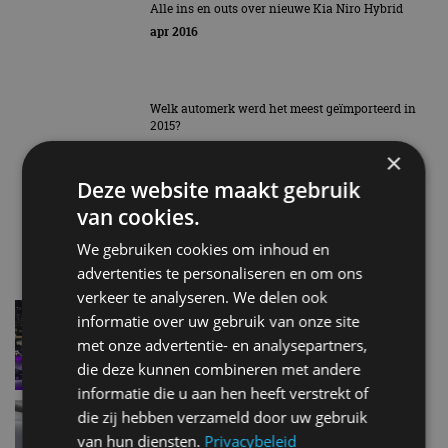
Alle ins en outs over nieuwe Kia Niro Hybrid
apr 2016
Welk automerk werd het meest geïmporteerd in
2015?
mrt 2016
×
Deze website maakt gebruik
Grote praktijktest met zelfrijdende auto’s op
van cookies.
snelweg A2
We gebruiken cookies om inhoud en
mrt 2016
advertenties te personaliseren en om ons
verkeer te analyseren. We delen ook
Volg het nieuws vanaf de Autosalon van Genève
informatie over uw gebruik van onze site
mrt 2016
met onze advertentie- en analysepartners,
die deze kunnen combineren met andere
informatie die u aan hen heeft verstrekt of
Wat staat er op de Autosalon van Genève 2016?
die zij hebben verzameld door uw gebruik
feb 2016
van hun diensten.
Privacybeleid