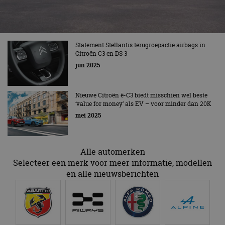
te identific
beveiligin
op basis va
adres van 
te omzeilen
essentieel 
Statement Stellantis terugroepactie airbags in
ondersteu
Citroën C3 en DS 3
veiligheid 
website fun
jun 2025
het bieden
beschermi
kwaadaard
bezoekers.
Nieuwe Citroën ë-C3 biedt misschien wel beste
‘value for money’ als EV – voor minder dan 20K
CookieScriptConsent
4 weken 2
Deze cooki
CookieScript
dagen
gebruikt d
autorai.nl
mei 2025
Google Privacy Policy
Cookie-Scr
service om
cookievoo
bezoekers 
onthouden.
Alle automerken
banner van
Selecteer een merk voor meer informatie, modellen
Script.com 
noodzakeli
en alle nieuwsberichten
te werken.
Aanbieder