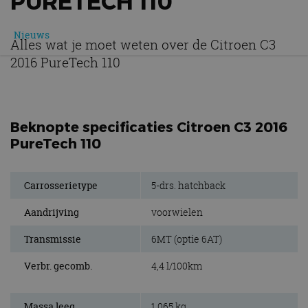
PURETECH 110
Nieuws
Alles wat je moet weten over de Citroen C3
2016 PureTech 110
Beknopte specificaties Citroen C3 2016
PureTech 110
Carrosserietype
5-drs. hatchback
Aandrijving
voorwielen
Transmissie
6MT (optie 6AT)
Verbr. gecomb.
4,4 l/100km
Massa leeg
1.065 kg