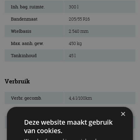
Inh. bag. ruimte.
300 l
Bandenmaat
205/55 R16
Wielbasis
2.540 mm
Max. aanh. gew.
450 kg
Tankinhoud
45 l
Verbruik
Verbr. gecomb.
4,4 l/100km
CO₂-emissie
100 g/km
×
Deze website maakt gebruik
Energielabel
C
van cookies.