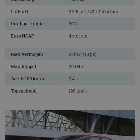
L x B x H
3.996 x 1.749 x 1.474 mm
Inh. bag. ruimte.
300 l
Euro NCAP
4 sterren
Max. vermogen
81 kW (110 pk)
Max. koppel
205 Nm
Acc. 0-100 km/u
9,4 s
Topsnelheid
198 km/u