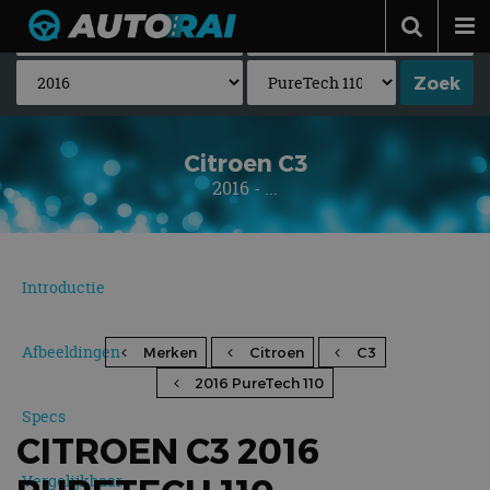
Autonieuws
Podcast
Autotests
Citroen C3
2016 - ...
Automerken
Adverteren
Contact
Introductie
MotorRAI.nl
Afbeeldingen
Merken
Citroen
C3
2016 PureTech 110
Specs
CITROEN C3 2016
Vergelijkbaar