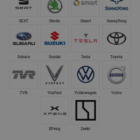
SEAT
Skoda
Smart
SsangYong
Subaru
Suzuki
Tesla
Toyota
TVR
VinFast
Volkswagen
Volvo
XPeng
Zeekr