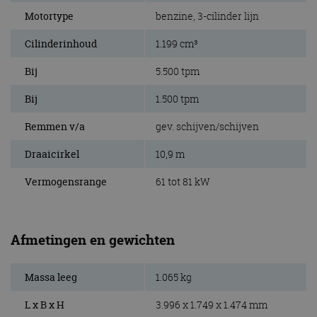
Motortype
benzine, 3-cilinder lijn
Cilinderinhoud
1.199 cm³
Bij
5.500 tpm
Bij
1.500 tpm
Remmen v/a
gev. schijven/schijven
Draaicirkel
10,9 m
Vermogensrange
61 tot 81 kW
Afmetingen en gewichten
Massa leeg
1.065 kg
L x B x H
3.996 x 1.749 x 1.474 mm