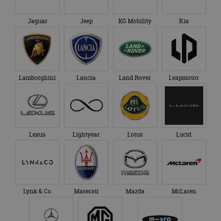
Jaguar
Jeep
KG Mobility
Kia
Lamborghini
Lancia
Land Rover
Leapmotor
Lexus
Lightyear
Lotus
Lucid
Lynk & Co
Maserati
Mazda
McLaren