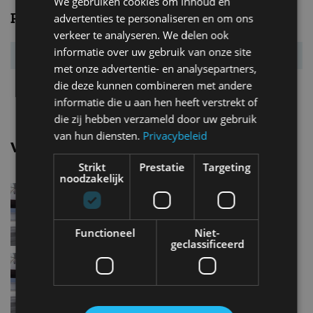
We gebruiken cookies om inhoud en
Prestaties
advertenties te personaliseren en om ons
verkeer te analyseren. We delen ook
informatie over uw gebruik van onze site
Acc. 0-100 km/u
9,4 s
met onze advertentie- en analysepartners,
Topsnelheid
198 km/u
die deze kunnen combineren met andere
informatie die u aan hen heeft verstrekt of
die zij hebben verzameld door uw gebruik
van hun diensten.
Privacybeleid
Vergelijkbare uitvoeringen
Strikt
Prestatie
Targeting
noodzakelijk
Citroen C3PureTech 83
Functioneel
Niet-
geclassificeerd
Citroen C3BlueHDI 75