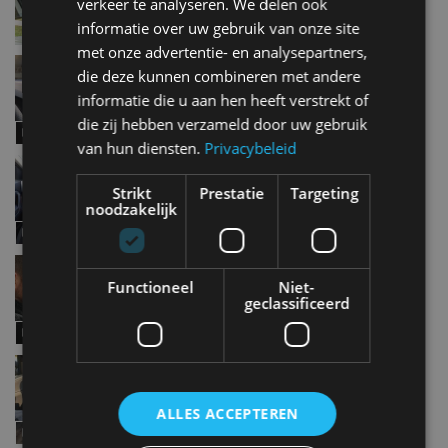
verkeer te analyseren. We delen ook
informatie over uw gebruik van onze site
met onze advertentie- en analysepartners,
Ford Focus (2019) – Infotainment Review #19
die deze kunnen combineren met andere
jul 2019
informatie die u aan hen heeft verstrekt of
die zij hebben verzameld door uw gebruik
van hun diensten.
Privacybeleid
Dacia Duster (2019) – Infotainment Review #18
jun 2019
Strikt
Prestatie
Targeting
noodzakelijk
BMW 3 Serie (2019) – Infotainment Review #17
Functioneel
Niet-
jun 2019
geclassificeerd
Kia Sportage (2019) – Infotainment Review #16
mei 2019
ALLES ACCEPTEREN