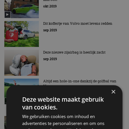
okt 2019
Dit koffertje van Volvo moet levens redden
sep 2019
Deze nieuwe zijairbag is heerlijk zacht
sep 2019
Altijd een hole-in-one dankzij de golfbal van
Nissan
×
aug 2019
Deze website maakt gebruik
van cookies.
We gebruiken cookies om inhoud en
Zo gebruik je een dashcam op vakantie
advertenties te personaliseren en om ons
jul 2019