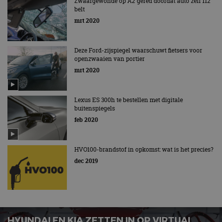
Zwaargewonde op A2 gered doordat auto zelf 112
belt
mrt 2020
Deze Ford-zijspiegel waarschuwt fietsers voor
openzwaaien van portier
mrt 2020
Lexus ES 300h te bestellen met digitale
buitenspiegels
feb 2020
HVO100-brandstof in opkomst: wat is het precies?
dec 2019
HYUNDAI EN KIA ZETTEN IN OP VIRTUAL