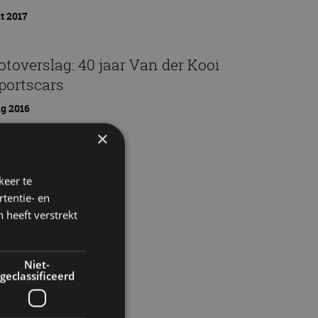
t 2017
otoverslag: 40 jaar Van der Kooi
portscars
g 2016
×
keer te
tentie- en
 heeft verstrekt
Niet-
geclassificeerd