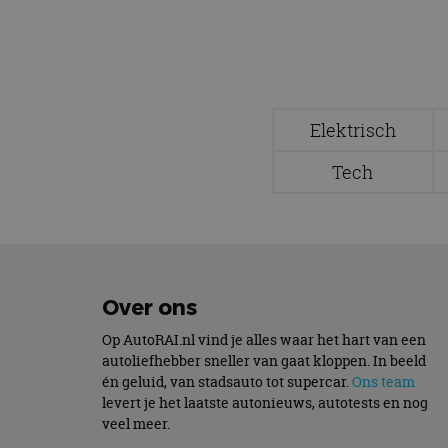
Naam
Naam
omx_consent
Aanbiede
Naam
Domein
g_id_202604151153
_ga
_fbp
Meta Pla
Inc.
.autorai.n
Elektrisch
_gcl_au
Google L
Tech
.autorai.n
_ga_SC6JKZPPKY
IDE
Google L
.doublecl
Over ons
Op AutoRAI.nl vind je alles waar het hart van een
autoliefhebber sneller van gaat kloppen. In beeld
én geluid, van stadsauto tot supercar.
Ons team
levert je het laatste autonieuws, autotests en nog
veel meer.