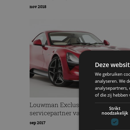
nov 2018
Deze websit
We gebruiken coo
analyseren. We de
analysepartners,
of die zij hebbe
Louwman Exclusive importeur en
Strikt
servicepartner van TVR
noodzakelijk
sep 2017