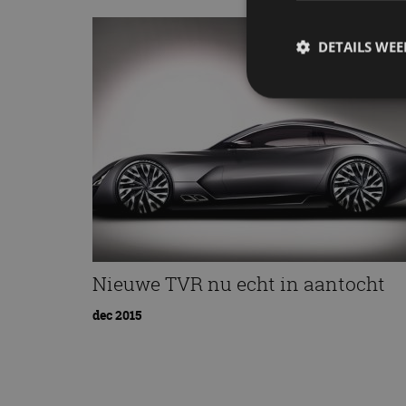
DETAILS WE
S
Strikt noodzakelijke
accountbeheer. De we
Naam
cf_clearance
Nieuwe TVR nu echt in aantocht
dec 2015
CookieScriptConse