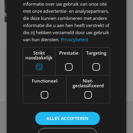
informatie over uw gebruik van onze site
mei 2013
met onze advertentie- en analysepartners,
die deze kunnen combineren met andere
informatie die u aan hen heeft verstrekt of
Meer autonieuws
die zij hebben verzameld door uw gebruik
Alle categorieën van AutoRAI.nl
van hun diensten.
Privacybeleid
Strikt
Prestatie
Targeting
Elektrisch
Autotests
noodzakelijk
Interview
Column
Gadgets
Tech
Functioneel
Niet-
geclassificeerd
Video
Games
Over ons
ALLES ACCEPTEREN
Op AutoRAI.nl vind je alles waar het hart van een
autoliefhebber sneller van gaat kloppen. In beeld én geluid,
van stadsauto tot supercar.
Ons team
levert je het laatste