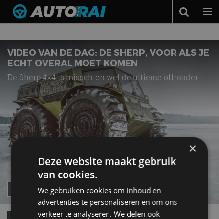
Nieuws over
Terrein
Autonieuws
Podcast
VIDEO VAN DE DAG: DE SHERP, VOOR ALS JE
ECHT OVERAL MOET KOMEN
Autotests
De Sherp 4x4 is misschien wel de ultieme offroader
Automerken
Adverteren
Contact
MotorRAI.nl
×
Deze website maakt gebruik
van cookies.
We gebruiken cookies om inhoud en
advertenties te personaliseren en om ons
verkeer te analyseren. We delen ook
Jeep Grand Cherokee: schoner en beter