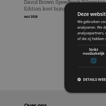
David Brown Speedback Silverston
Edition kost bijna 1 miljoen euro
Deze websit
mrt 2018
We gebruiken coo
analyseren. We de
analysepartners,
of die zij hebbe
Strikt
noodzakelijk
Elektrisch
Tech
DETAILS WE
S
Over ons