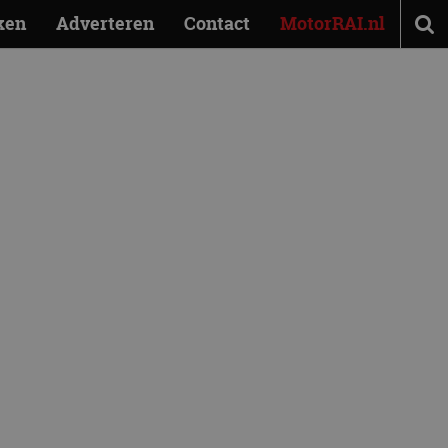
ken
Adverteren
Contact
MotorRAI.nl