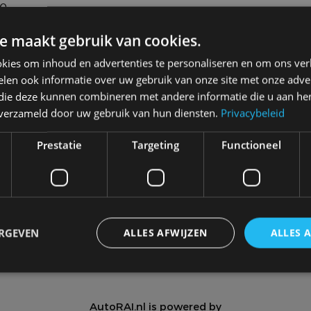
e
e maakt gebruik van cookies.
kies om inhoud en advertenties te personaliseren en om ons ver
len ook informatie over uw gebruik van onze site met onze adver
 die deze kunnen combineren met andere informatie die u aan hen
n verzameld door uw gebruik van hun diensten.
Privacybeleid
Meer autonieuws
Alle categorieën van AutoRAI.nl
Prestatie
Targeting
Functioneel
Autotests
Interview
Column
Video
Games
ERGEVEN
ALLES AFWIJZEN
ALLES 
trikt noodzakelijk
Prestatie
Targeting
Functioneel
Niet-geclassificee
AutoRAI.nl is powered by