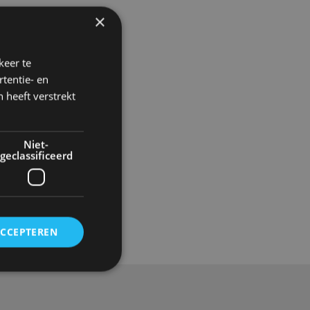
×
keer te
tentie- en
 heeft verstrekt
Niet-
geclassificeerd
Gadgets
ACCEPTEREN
rd