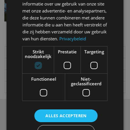
staking OV
informatie over uw gebruik van onze site
mei 2019
met onze advertentie- en analysepartners,
die deze kunnen combineren met andere
informatie die u aan hen heeft verstrekt of
Meer autonieuws
die zij hebben verzameld door uw gebruik
Alle categorieën van AutoRAI.nl
van hun diensten.
Privacybeleid
Strikt
Prestatie
Targeting
Elektrisch
Autotests
noodzakelijk
Interview
Column
Gadgets
Tech
Functioneel
Niet-
geclassificeerd
Video
Games
Over ons
ALLES ACCEPTEREN
Op AutoRAI.nl vind je alles waar het hart van een
autoliefhebber sneller van gaat kloppen. In beeld én geluid,
van stadsauto tot supercar.
Ons team
levert je het laatste