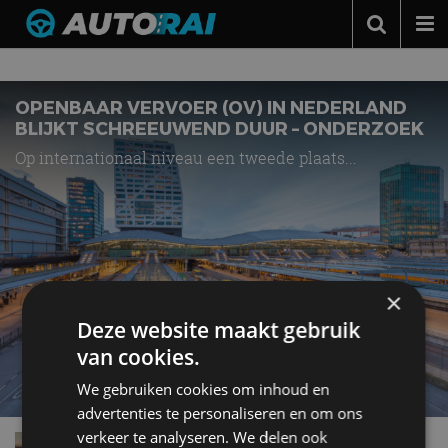
Nieuws over
openbaar vervoer
Autonieuws
Podcast
OPENBAAR VERVOER (OV) IN NEDERLAND
BLIJKT SCHREEUWEND DUUR – ONDERZOEK
Autotests
Op internationaal niveau een tweede plaats...
Automerken
Adverteren
Contact
MotorRAI.nl
×
Deze website maakt gebruik
van cookies.
We gebruiken cookies om inhoud en
advertenties te personaliseren en om ons
verkeer te analyseren. We delen ook
Nederlanders bieden massaal een lift aan door