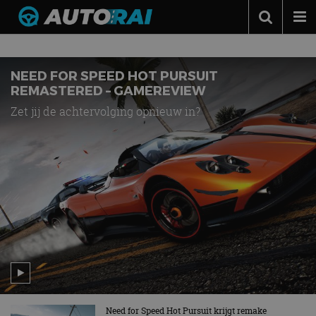
Nieuws over
Need for Speed
Autonieuws
Podcast
NEED FOR SPEED HOT PURSUIT
REMASTERED – GAMEREVIEW
Autotests
Zet jij de achtervolging opnieuw in?
Automerken
Adverteren
Contact
MotorRAI.nl
Need for Speed Hot Pursuit krijgt remake