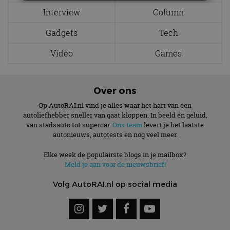
Interview
Column
Strikt noodzakelijk
Prestatie
Targeting
Gadgets
Tech
Functioneel
Niet-geclassificeerd
Video
Games
Strikt noodzakelijke cookies maken de
kernfunctionaliteiten van de website mogelijk, zoals
gebruikersaanmelding en accountbeheer. De
website kan niet goed worden gebruikt zonder de
strikt noodzakelijke cookies.
Over ons
Aanbieder
/
Op AutoRAI.nl vind je alles waar het hart van een
Naam
Vervaldatum
Omschrijv
Domein
autoliefhebber sneller van gaat kloppen. In beeld én geluid,
van stadsauto tot supercar.
Ons team
levert je het laatste
cf_clearance
1 jaar
Deze cooki
Cloudflare,
gebruikt d
autonieuws, autotests en nog veel meer.
Inc.
CloudFlare
.autorai.nl
vertrouwd
Elke week de populairste blogs in je mailbox?
te identific
beveiligin
Meld je aan voor de nieuwsbrief!
op basis va
adres van 
Volg AutoRAI.nl op social media
te omzeilen
essentieel 
ondersteu
veiligheid 
website fun
het bieden
beschermi