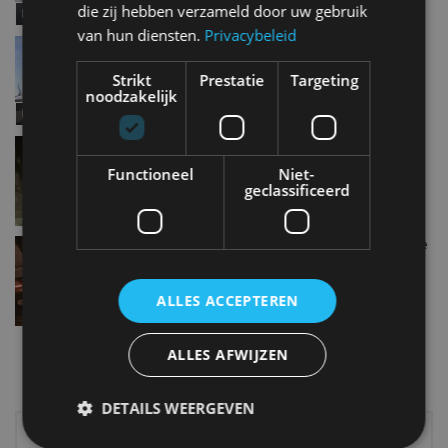
die zij hebben verzameld door uw gebruik
van hun diensten.
Privacybeleid
Need for Speed Payback: Dit zijn de auto’s
okt 2017
Strikt
Prestatie
Targeting
noodzakelijk
We breken elke verkeerswet die er is en worden
rijkelijk beloond
Functioneel
Niet-
jan 2016
geclassificeerd
5 redenen waarom Need for Speed-fans slapeloze
nachten hebben
nov 2015
ALLES ACCEPTEREN
ALLES AFWIJZEN
Meer autonieuws
Alle categorieën van AutoRAI.nl
DETAILS WEERGEVEN
Elektrisch
Autotests