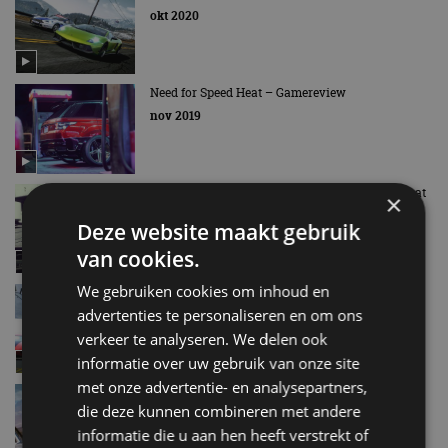
okt 2020
Need for Speed Heat – Gamereview
nov 2019
Nieuwe Need for Speed-game op komst: NFS Heat
×
aug 2019
Deze website maakt gebruik
van cookies.
We gebruiken cookies om inhoud en
Netflix Kijktip: Need for Speed
advertenties te personaliseren en om ons
dec 2018
verkeer te analyseren. We delen ook
informatie over uw gebruik van onze site
met onze advertentie- en analysepartners,
Need For Speed Payback – Gamereview
die deze kunnen combineren met andere
nov 2017
informatie die u aan hen heeft verstrekt of