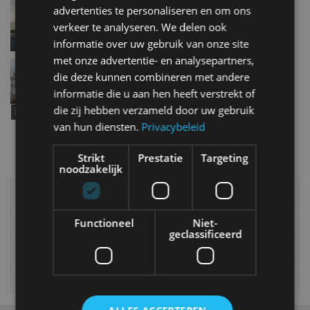
advertenties te personaliseren en om ons
jan 2025
verkeer te analyseren. We delen ook
informatie over uw gebruik van onze site
met onze advertentie- en analysepartners,
Review – BMW iX M60 (2022) – Overkill?
die deze kunnen combineren met andere
jan 2023
informatie die u aan hen heeft verstrekt of
die zij hebben verzameld door uw gebruik
van hun diensten.
Privacybeleid
Meer autonieuws
Strikt
Prestatie
Targeting
Alle categorieën van AutoRAI.nl
noodzakelijk
Elektrisch
Autotests
Interview
Column
Functioneel
Niet-
geclassificeerd
Gadgets
Tech
Video
Games