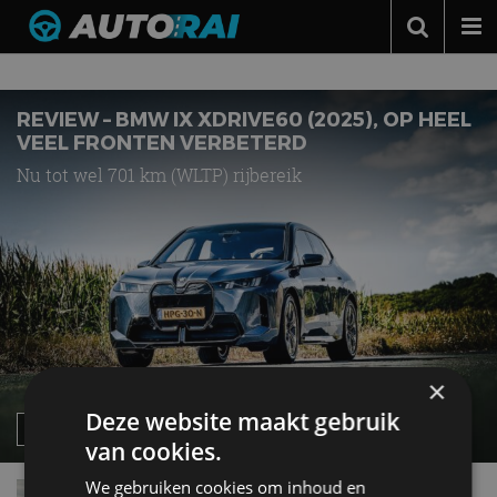
Nieuws over
iX
Autonieuws
Podcast
REVIEW – BMW IX XDRIVE60 (2025), OP HEEL
VEEL FRONTEN VERBETERD
Autotests
Nu tot wel 701 km (WLTP) rijbereik
Automerken
Adverteren
Contact
MotorRAI.nl
×
Deze website maakt gebruik
van cookies.
We gebruiken cookies om inhoud en
Opfrisser voor BMW iX: wat is er nieuw?