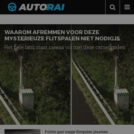
Nieuws over
flitspalen
Autonieuws
Podcast
WAAROM AFREMMEN VOOR DEZE
MYSTERIEUZE FLITSPALEN NIET NODIG IS
Autotests
Het hele land staat ineens vol met deze camerapalen
Automerken
Adverteren
Contact
MotorRAI.nl
Politie gaat neppe flitspalen plaatsen