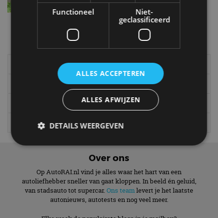
Functioneel
Niet-
geclassificeerd
Meer autonieuws
Alle categorieën van AutoRAI.nl
Elektrisch
Autotests
ALLES ACCEPTEREN
Interview
Column
ALLES AFWIJZEN
Gadgets
Tech
Video
Games
DETAILS WEERGEVEN
Over ons
Strikt noodzakelijk
Prestatie
Targeting
Op AutoRAI.nl vind je alles waar het hart van een
Functioneel
Niet-geclassificeerd
autoliefhebber sneller van gaat kloppen. In beeld én geluid,
van stadsauto tot supercar.
Ons team
levert je het laatste
Strikt noodzakelijke cookies maken de
autonieuws, autotests en nog veel meer.
kernfunctionaliteiten van de website mogelijk, zoals
gebruikersaanmelding en accountbeheer. De