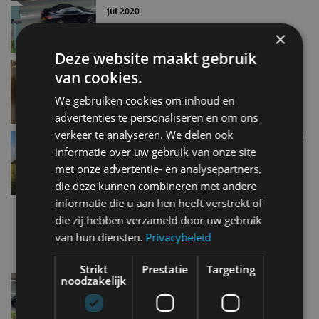
jul 2020
×
Deze website maakt gebruik
Hoera: flitspalen in Google Maps
van cookies.
mei 2019
We gebruiken cookies om inhoud en
advertenties te personaliseren en om ons
verkeer te analyseren. We delen ook
Italië telt meeste flitspalen, België hoogste aantal
per km2
informatie over uw gebruik van onze site
apr 2019
met onze advertentie- en analysepartners,
die deze kunnen combineren met andere
informatie die u aan hen heeft verstrekt of
Flitspalen hebben een jaloersmakend ‘uurloon’
die zij hebben verzameld door uw gebruik
apr 2017
van hun diensten.
Privacybeleid
Strikt
Prestatie
Targeting
noodzakelijk
Opgelet: België heeft een superflitspaal!
nov 2016