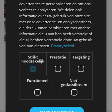
advertenties te personaliseren en om ons
nov 2018
verkeer te analyseren. We delen ook
informatie over uw gebruik van onze site
met onze advertentie- en analysepartners,
Volkswagen XL Sport met Ducati-motor
die deze kunnen combineren met andere
okt 2014
informatie die u aan hen heeft verstrekt of
die zij hebben verzameld door uw gebruik
van hun diensten.
Privacybeleid
Meer autonieuws
Strikt
Prestatie
Targeting
Alle categorieën van AutoRAI.nl
noodzakelijk
Elektrisch
Autotests
Interview
Column
Functioneel
Niet-
geclassificeerd
Gadgets
Tech
Video
Games