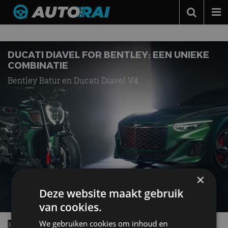
Nieuws over
Ducati
Autonieuws
Podcast
DUCATI DIAVEL FOR BENTLEY: EEN UNIEKE
COMBINATIE
Autotests
Bentley Batur en Ducati Diavel V4
Automerken
Adverteren
Contact
MotorRAI.nl
×
Deze website maakt gebruik
van cookies.
We gebruiken cookies om inhoud en
Video van de dag: de knotsgekke Ducarti