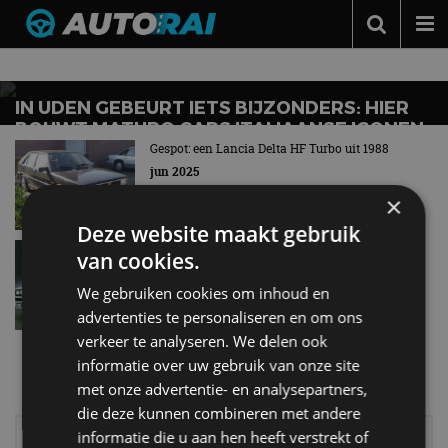
Nieuws over
Delta
Autonieuws
Podcast
IN UDEN GEBEURT IETS BIJZONDERS: HIER
BOUWT MATURO CARS ITALIAANSE ICONEN
Autotests
OPNIEUW OP
Gespot: een Lancia Delta HF Turbo uit 1988
jun 2025
Automerken
×
Adverteren
Deze website maakt gebruik
Auto’s van Toen: Lancia Delta
Contact
van cookies.
jun 2019
We gebruiken cookies om inhoud en
MotorRAI.nl
advertenties te personaliseren en om ons
verkeer te analyseren. We delen ook
Meer autonieuws
informatie over uw gebruik van onze site
Alle categorieën van AutoRAI.nl
met onze advertentie- en analysepartners,
die deze kunnen combineren met andere
Elektrisch
Autotests
informatie die u aan hen heeft verstrekt of