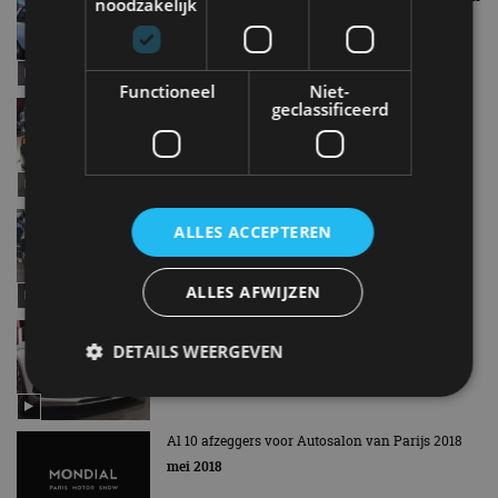
noodzakelijk
Parijs
okt 2018
Functioneel
Niet-
geclassificeerd
AutoRAI TV: De nieuwe Lexus ES in Parijs
okt 2018
AutoRAI TV: De nieuwe Seat Tarraco in Parijs
ALLES ACCEPTEREN
okt 2018
ALLES AFWIJZEN
AutoRAI TV: Skoda zet RS-label in de spotlights
in Parijs
DETAILS WEERGEVEN
okt 2018
Al 10 afzeggers voor Autosalon van Parijs 2018
Strikt noodzakelijk
Prestatie
Targeting
mei 2018
Functioneel
Niet-geclassificeerd