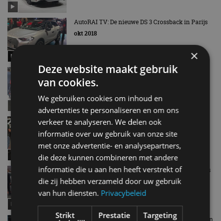
AutoRAI TV: De nieuwe DS 3 Crossback in Parijs
okt 2018
×
Deze website maakt gebruik
AutoRAI TV: Kia ProCeed en e-Niro in Parijs
van cookies.
okt 2018
We gebruiken cookies om inhoud en
advertenties te personaliseren en om ons
AutoRAI TV: De nieuwe Mercedes-Benz B-Klasse
verkeer te analyseren. We delen ook
in Parijs
informatie over uw gebruik van onze site
okt 2018
met onze advertentie- en analysepartners,
die deze kunnen combineren met andere
informatie die u aan hen heeft verstrekt of
AutoRAI TV: Hyundai zet N in de picture in Parijs
die zij hebben verzameld door uw gebruik
okt 2018
van hun diensten.
Privacybeleid
Strikt
Prestatie
Targeting
AutoRAI TV: Renault blikt terug en kijkt vooruit in