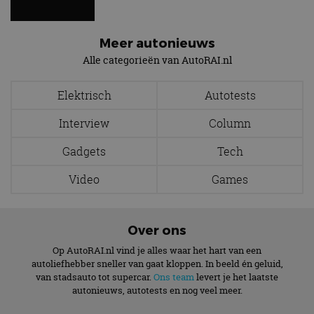
Strikt noodzakelijke cookies maken de
kernfunctionaliteiten van de website mogelijk, zoals
gebruikersaanmelding en accountbeheer. De
Meer autonieuws
website kan niet goed worden gebruikt zonder de
strikt noodzakelijke cookies.
Alle categorieën van AutoRAI.nl
Aanbieder
/
Naam
Vervaldatum
Omschrijv
Domein
Elektrisch
Autotests
cf_clearance
1 jaar
Deze cooki
Cloudflare,
gebruikt d
Inc.
Interview
Column
CloudFlare
.autorai.nl
vertrouwd
te identific
Gadgets
Tech
beveiligin
op basis va
adres van 
Video
Games
te omzeilen
essentieel 
ondersteu
veiligheid 
website fun
Over ons
het bieden
beschermi
Op AutoRAI.nl vind je alles waar het hart van een
kwaadaard
autoliefhebber sneller van gaat kloppen. In beeld én geluid,
bezoekers.
van stadsauto tot supercar.
Ons team
levert je het laatste
CookieScriptConsent
4 weken 2
Deze cooki
CookieScript
autonieuws, autotests en nog veel meer.
dagen
gebruikt d
autorai.nl
Google Privacy Policy
Cookie-Scr