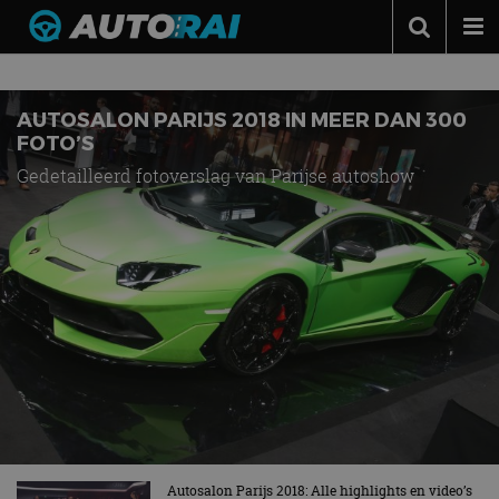
Nieuws over
Autosalon Parijs 2018
Autonieuws
Podcast
AUTOSALON PARIJS 2018 IN MEER DAN 300
FOTO’S
Autotests
Gedetailleerd fotoverslag van Parijse autoshow
Automerken
Adverteren
Contact
MotorRAI.nl
Autosalon Parijs 2018: Alle highlights en video’s