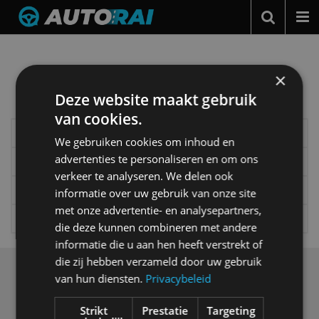
Nieuws over
Atieva
Autonieuws
Podcast
ATIEVA EDNA: SNELLER DAN TESLA OF
×
Meer autonieuws
FERRARI
Deze website maakt gebruik
Alle categorieën van AutoRAI.nl
Autotests
Video: supersnelle elektrische bus
van cookies.
Automerken
Elektrisch
Autotests
We gebruiken cookies om inhoud en
Adverteren
advertenties te personaliseren en om ons
Interview
Column
verkeer te analyseren. We delen ook
Contact
Gadgets
Tech
informatie over uw gebruik van onze site
MotorRAI.nl
met onze advertentie- en analysepartners,
Video
Games
die deze kunnen combineren met andere
informatie die u aan hen heeft verstrekt of
die zij hebben verzameld door uw gebruik
Over ons
van hun diensten.
Privacybeleid
Op AutoRAI.nl vind je alles waar het hart van een
autoliefhebber sneller van gaat kloppen. In beeld én geluid,
Strikt
Prestatie
Targeting
van stadsauto tot supercar.
Ons team
levert je het laatste