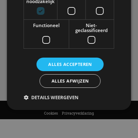
noodzakelijk
autonieuws, autotests en nog veel meer.
Elke week de populairste blogs in je mailbox?
Meld je aan voor de nieuwsbrief!
Functioneel
Niet-
geclassificeerd
Volg AutoRAI.nl op social media
ALLES ACCEPTEREN
AutoRAI.nl is powered by
ALLES AFWIJZEN
DETAILS WEERGEVEN
© AutoRAI.nl 2026
Cookies
Privacyverklaring
Strikt noodzakelijk
Prestatie
Targeting
Functioneel
Niet-geclassificeerd