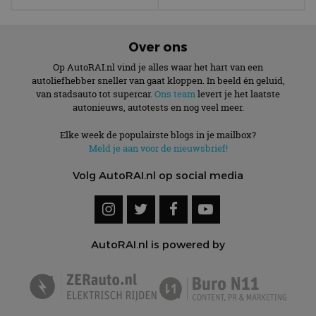
kwaadaard
bezoekers.
CookieScriptConsent
4 weken 2
Deze cooki
CookieScript
Over ons
dagen
gebruikt d
autorai.nl
Google Privacy Policy
Cookie-Scr
service om
Op AutoRAI.nl vind je alles waar het hart van een
cookievoo
autoliefhebber sneller van gaat kloppen. In beeld én geluid,
bezoekers 
van stadsauto tot supercar.
Ons team
levert je het laatste
onthouden.
banner van
autonieuws, autotests en nog veel meer.
Script.com 
noodzakeli
Elke week de populairste blogs in je mailbox?
te werken.
Meld je aan voor de nieuwsbrief!
Volg AutoRAI.nl op social media
Aanbieder
Naam
Vervaldatum
Omschrijvi
Aanbieder
/
Domein
Naam
Vervaldatum
Omschrijving
/
Domein
omx_consent
.autorai.nl
1 jaar
_ga
1 jaar 1
Deze cookienaam
AutoRAI.nl is powered by
Google
Aanbieder
/
Naam
Vervaldatum
Omschrijving
g_id_2026041511536766
autorai.nl
1 jaar
maand
is gekoppeld aan
LLC
Domein
Google Universal
.autorai.nl
Analytics - wat een
_fbp
2 maanden 4
Gebruikt door
Meta Platform
belangrijke update
weken
Facebook om een
Inc.
is van de meer
reeks
.autorai.nl
algemeen
advertentieproducten
gebruikte