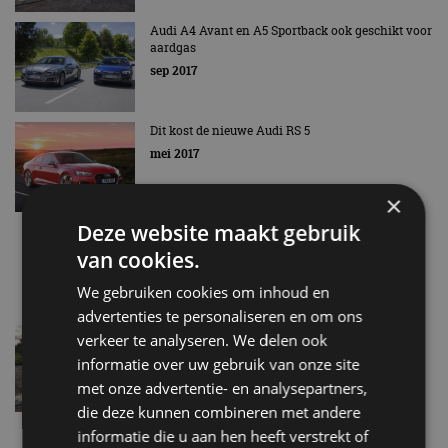
Audi A4 Avant en A5 Sportback ook geschikt voor
aardgas
sep 2017
Dit kost de nieuwe Audi RS 5
mei 2017
×
Deze website maakt gebruik
De nieuwe Audi RS 5 Coupé
mrt 2017
van cookies.
We gebruiken cookies om inhoud en
advertenties te personaliseren en om ons
450 pk voor nieuwe Audi RS4 en RS5 (Sportback)
verkeer te analyseren. We delen ook
jan 2017
informatie over uw gebruik van onze site
met onze advertentie- en analysepartners,
die deze kunnen combineren met andere
Nieuwe Audi A5 Cabriolet komt precies op tijd
informatie die u aan hen heeft verstrekt of