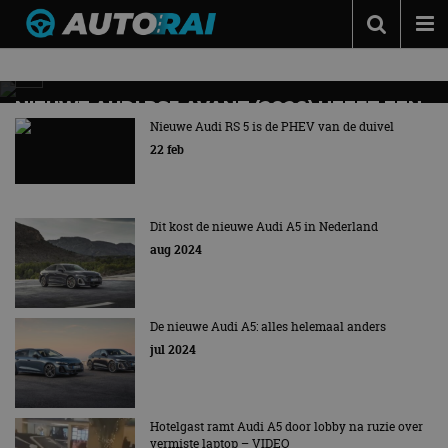
Nieuws over
A5
Autonieuws
Podcast
NIEUWE AUDI RS5 AVANT (2026) HEEFT EEN
PAAR UNIEKE EIGENSCHAPPEN! –
Nieuwe Audi RS 5 is de PHEV van de duivel
Autotests
WALKAROUND
22 feb
Een beest van een stationwagon!
Automerken
Adverteren
Dit kost de nieuwe Audi A5 in Nederland
aug 2024
Contact
MotorRAI.nl
De nieuwe Audi A5: alles helemaal anders
jul 2024
Hotelgast ramt Audi A5 door lobby na ruzie over
vermiste laptop – VIDEO