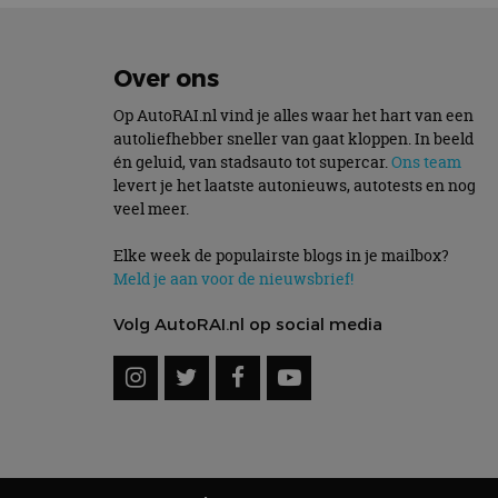
S
Strikt noodzakelijke
Over ons
accountbeheer. De we
Op AutoRAI.nl vind je alles waar het hart van een
Naam
autoliefhebber sneller van gaat kloppen. In beeld
én geluid, van stadsauto tot supercar.
Ons team
cf_clearance
levert je het laatste autonieuws, autotests en nog
veel meer.
Elke week de populairste blogs in je mailbox?
Meld je aan voor de nieuwsbrief!
CookieScriptConse
Volg AutoRAI.nl op social media
Naam
Naam
omx_consent
Aanbiede
Naam
Domein
g_id_202604151153
_ga
_fbp
Meta Pla
Inc.
.autorai.n