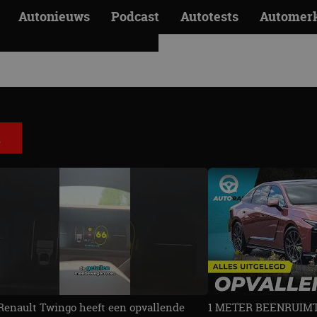
Autonieuws
Podcast
Autotests
Automer
O TONALE
A (2026)
E
Renault Twingo heeft een opvallende
1 METER BEENRUIMTE