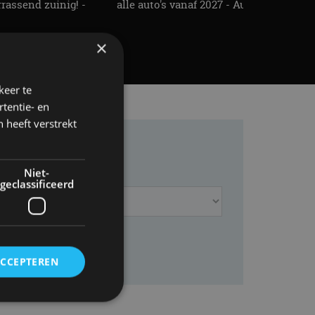
rassend zuinig! -
alle auto's vanaf 2027 - AutoRAI TV
×
keer te
tentie- en
 heeft verstrekt
Niet-
geclassificeerd
ACCEPTEREN