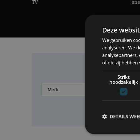
TV
sne
Deze websit
We gebruiken coo
analyseren. We de
analysepartners,
of die zij hebbe
Strikt
noodzakelijk
DETAILS WE