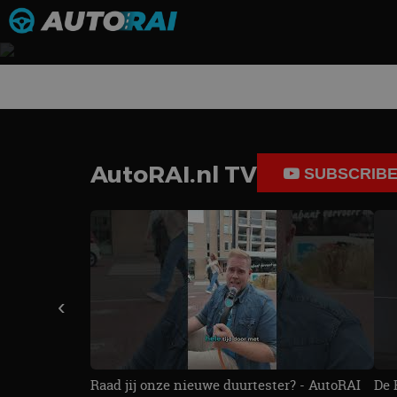
REVIEW – ALFA ROME
SPORT SPECIALE IBRID
AutoRAI.nl TV
Voortaan altijd met stekker
SUBSCRIB
‹
Raad jij onze nieuwe duurtester? - AutoRAI
De 