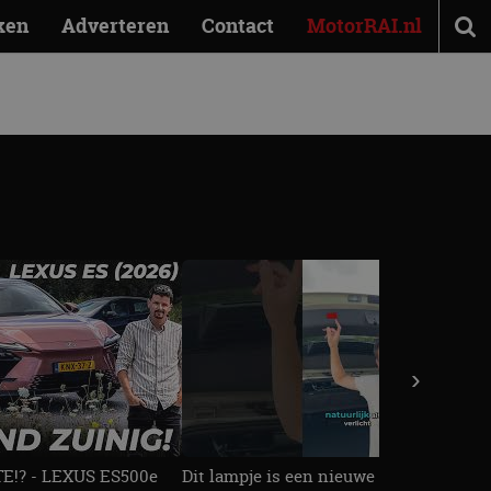
ken
Adverteren
Contact
MotorRAI.nl
›
!? - LEXUS ES500e
Dit lampje is een nieuwe veiligheidseis