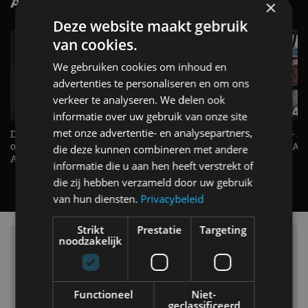
AutoRAI.nl TV
SUBSCRIBE
×
Deze website maakt gebruik
van cookies.
We gebruiken cookies om inhoud en
advertenties te personaliseren en om ons
verkeer te analyseren. We delen ook
informatie over uw gebruik van onze site
met onze advertentie- en analysepartners,
De Renault Twingo heeft een
De perfecte (gezins)taxi? - 
opvallende snelheidsmeter! -
ES500e (2026) - REVIEW - AL
die deze kunnen combineren met andere
AutoRAI TV
UITGELEGD! - AutoRAI TV
informatie die u aan hen heeft verstrekt of
die zij hebben verzameld door uw gebruik
van hun diensten.
Privacybeleid
Strikt
Prestatie
Targeting
noodzakelijk
Vind je auto in onze database
Functioneel
Niet-
geclassificeerd