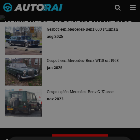
Autonieuws
NIEUWE MERCEDES-BENZ VLE HAAKT IN OP
(CHINESE) TREND: DE SUPER-DE-LUXE
Gespot: een Mercedes-Benz 600 Pullman
Podcast
PERSONENBUS RUKT OP
aug 2025
Autotests
Géén aangepaste bestelbus, losse stoelen op wieltjes,
ruim 700 kilometer per laadbeurt
Automerken
Gespot: een Mercedes-Benz W110 uit 1968
Adverteren
jan 2025
Contact
MotorRAI.nl
Gespot: géén Mercedes-Benz G-Klasse
nov 2023