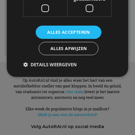
ALLES ACCEPTEREN
ALLES AFWIJZEN
DETAILS WEERGEVEN
Over ons
Op AutoRAI.nl vind je alles waar het hart van een
autoliefhebber sneller van gaat kloppen. In beeld én geluid,
Strikt noodzakelijk
Prestatie
Targeting
van stadsauto tot supercar.
Ons team
levert je het laatste
autonieuws, autotests en nog veel meer.
Functioneel
Niet-geclassificeerd
Elke week de populairste blogs in je mailbox?
Strikt noodzakelijke cookies maken de
kernfunctionaliteiten van de website mogelijk, zoals
Meld je aan voor de nieuwsbrief!
gebruikersaanmelding en accountbeheer. De
website kan niet goed worden gebruikt zonder de
Volg AutoRAI.nl op social media
strikt noodzakelijke cookies.