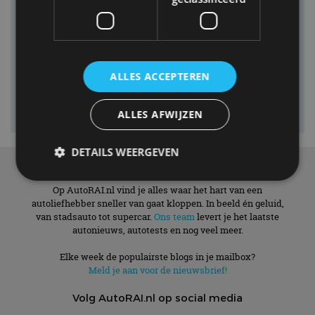
ALLES ACCEPTEREN
ALLES AFWIJZEN
DETAILS WEERGEVEN
Over ons
Op AutoRAI.nl vind je alles waar het hart van een
autoliefhebber sneller van gaat kloppen. In beeld én geluid,
Strikt noodzakelijk
Prestatie
Targeting
van stadsauto tot supercar.
Ons team
levert je het laatste
autonieuws, autotests en nog veel meer.
Functioneel
Niet-geclassificeerd
Strikt noodzakelijke cookies maken de
Elke week de populairste blogs in je mailbox?
kernfunctionaliteiten van de website mogelijk, zoals
Meld je aan voor de nieuwsbrief!
gebruikersaanmelding en accountbeheer. De
website kan niet goed worden gebruikt zonder de
Volg AutoRAI.nl op social media
strikt noodzakelijke cookies.