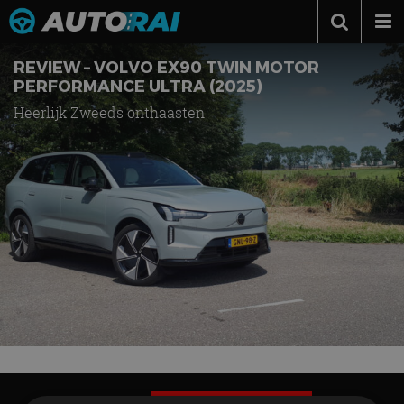
Autonieuws
REVIEW – VOLVO EX90 TWIN MOTOR
PERFORMANCE ULTRA (2025)
Podcast
Heerlijk Zweeds onthaasten
Autotests
Automerken
Adverteren
Contact
MotorRAI.nl