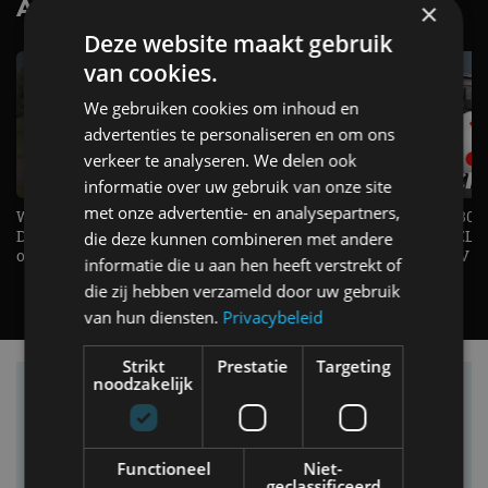
AutoRAI.nl TV
×
SUBSCRIBE
Deze website maakt gebruik
van cookies.
We gebruiken cookies om inhoud en
advertenties te personaliseren en om ons
verkeer te analyseren. We delen ook
informatie over uw gebruik van onze site
met onze advertentie- en analysepartners,
Welke elektrische auto past bij jou?
1.500 KG Trekgewicht & 380
De EV Experience geeft antwoord
elektrische pk's, maar WELK
die deze kunnen combineren met andere
op je vraag! - AutoRAI TV
AUTO is het? - AutoRAI TV
informatie die u aan hen heeft verstrekt of
die zij hebben verzameld door uw gebruik
van hun diensten.
Privacybeleid
Strikt
Prestatie
Targeting
noodzakelijk
Vind je auto in onze database
Functioneel
Niet-
geclassificeerd