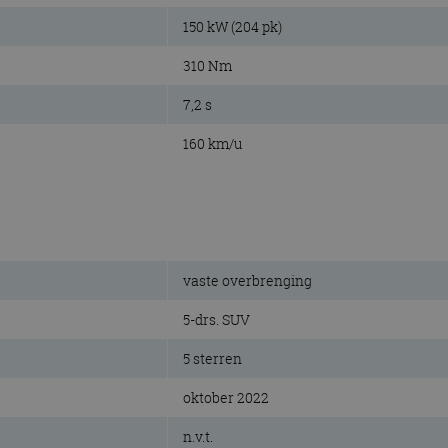
150 kW (204 pk)
310 Nm
7,2 s
160 km/u
vaste overbrenging
5-drs. SUV
5 sterren
oktober 2022
n.v.t.