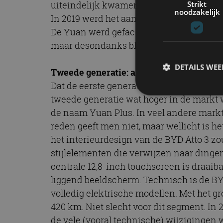
Strikt
uiteindelijk kwamen de benzine- en plug
noodzakelijk
In 2019 werd het aanbod uitgebreid met de
De Yuan werd gefacelift in 2018 en 2021. 
maar desondanks bleef de eerste Yuan dus
DETAILS WE
Tweede generatie: als BYD Atto 3 naar E
Dat de eerste generatie BYD Yuan in prod
tweede generatie wat hoger in de markt w
de naam Yuan Plus. In veel andere markte
S
reden geeft men niet, maar wellicht is h
Strikt noodzakelijke
het interieurdesign van de BYD Atto 3 zo
accountbeheer. De we
stijlelementen die verwijzen naar dingen 
Naam
centrale 12,8-inch touchscreen is draaiba
liggend beeldscherm. Technisch is de BY
cf_clearance
volledig elektrische modellen. Met het gro
420 km. Niet slecht voor dit segment. In
de vele (vooral technische) wijzigingen 