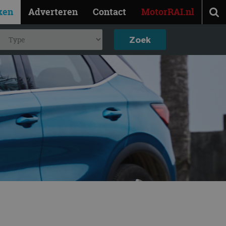
ken
Adverteren
Contact
MotorRAI.nl