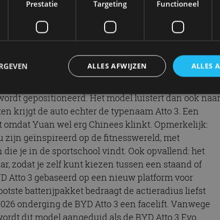
Prestatie
Targeting
Functioneel
-in hybrideversie in de meeste markten te vervallen.
 S2, in feite een iets ingekorte versie van de Yuan.
In dat laatste jaar verscheen ook de tweede generatie,
 in productie (tot in 2024).
ERGEVEN
ALLES AFWIJZEN
ALLES 
uropa
uctie bleef is opvallend, maar te verklaren doordat d
ordt gepositioneerd. Het model luistert dan ook naa
n krijgt de auto echter de typenaam Atto 3. Een
trikt noodzakelijk
Prestatie
Targeting
Functioneel
Niet-geclassificee
et omdat Yuan wel erg Chinees klinkt. Opmerkelijk:
 cookies maken de kernfunctionaliteiten van de website mogelijk, zoals gebruikersaanm
u zijn geïnspireerd op de fitnesswereld, met
bsite kan niet goed worden gebruikt zonder de strikt noodzakelijke cookies.
die je in de sportschool vindt. Ook opvallend: het
Aanbieder
/
Vervaldatum
Omschrijving
ar, zodat je zelf kunt kiezen tussen een staand of
Domein
D Atto 3 gebaseerd op een nieuw platform voor
1 jaar
Deze cookie wordt gebruikt door de CloudFlare-s
Cloudflare,
vertrouwd webverkeer te identificeren en alle
Inc.
otste batterijpakket bedraagt de actieradius liefst
beveiligingsbeperkingen op basis van het IP-adr
.autorai.nl
te omzeilen. Het is essentieel voor het onderste
 2026 onderging de BYD Atto 3 een facelift. Vanwege
veiligheid van een website functies en in het bie
bescherming tegen kwaadaardige bezoekers.
wordt dit model aangeduid als de BYD Atto 3 Evo.