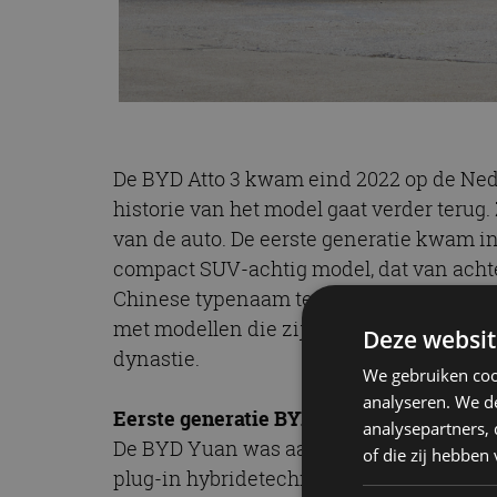
De BYD Atto 3 kwam eind 2022 op de Ne
historie van het model gaat verder terug.
van de auto. De eerste generatie kwam 
compact SUV-achtig model, dat van acht
Chinese typenaam te verklaren: het mod
met modellen die zijn vernoemd naar de 
Deze websit
dynastie.
We gebruiken coo
analyseren. We de
Eerste generatie BYD Yuan
analysepartners,
De BYD Yuan was aanvankelijk leverbaa
of die zij hebbe
plug-in hybridetechniek. Een volledig el