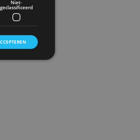
Niet-
geclassificeerd
ACCEPTEREN
e
r
rd
elding en
ervice om
es van de bezoeker
unen van de
den van