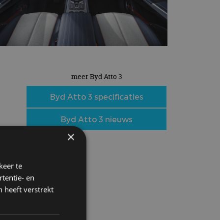
meer Byd Atto 3
Byd Atto 3 specificaties
Byd Atto 3 nieuws
×
keer te
tentie- en
 heeft verstrekt