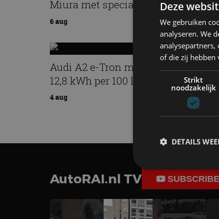
Miura met speciale editie
Deze websit
6 aug
We gebruiken coo
analyseren. We de
analysepartners,
of die zij hebbe
Audi A2 e-Tron mikt op verbruik v
12,8 kWh per 100 kilometer
Strikt
noodzakelijk
4 aug
DETAILS WE
AutoRAI.nl TV
SUBSCRIB
S
Strikt noodzakelijke
accountbeheer. De we