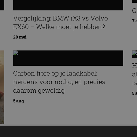
G
Vergelijking: BMW iX3 vs Volvo
7 
EX60 – Welke moet je hebben?
28 mei
H
Carbon fibre op je laadkabel:
a
nergens voor nodig, en precies
i
daarom geweldig
5 
5 aug