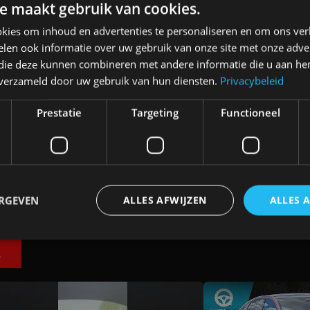
e maakt gebruik van cookies.
kies om inhoud en advertenties te personaliseren en om ons ver
len ook informatie over uw gebruik van onze site met onze adver
 die deze kunnen combineren met andere informatie die u aan hen
n verzameld door uw gebruik van hun diensten.
Privacybeleid
an
Elektrische Geely E2 (tijdelijk) net zo
goedkoop als een Renault Twingo
Prestatie
Targeting
Functioneel
4 aug
ERGEVEN
ALLES AFWIJZEN
ALLES 
E
trikt noodzakelijk
Prestatie
Targeting
Functioneel
Niet-geclassificee
 cookies maken de kernfunctionaliteiten van de website mogelijk, zoals gebruikersaanm
bsite kan niet goed worden gebruikt zonder de strikt noodzakelijke cookies.