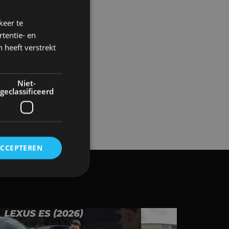
keer te
tentie- en
 heeft verstrekt
Niet-
geclassificeerd
ACCEPTEREN
rd
elding en