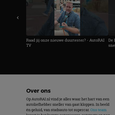
Naam
‹
cf_clearance
Raad jij onze nieuwe duurtester? - AutoRAI
De 
CookieScriptConse
TV
sne
Naam
Naam
omx_consent
Aanbiede
Naam
Domein
g_id_202604151153
_ga
_fbp
Meta Pla
Inc.
Over ons
.autorai.n
Op AutoRAI.nl vind je alles waar het hart van een
_gcl_au
Google L
autoliefhebber sneller van gaat kloppen. In beeld
.autorai.n
én geluid, van stadsauto tot supercar.
Ons team
_ga_SC6JKZPPKY
IDE
Google L