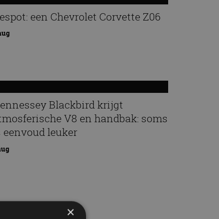
espot: een Chevrolet Corvette Z06
aug
ennessey Blackbird krijgt
tmosferische V8 en handbak: soms
s eenvoud leuker
aug
×