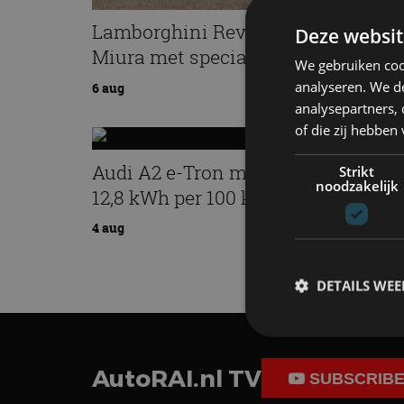
Lamborghini Revuelto eert 60 jaar
Deze websit
Miura met speciale editie
We gebruiken coo
analyseren. We de
6 aug
analysepartners,
of die zij hebbe
Audi A2 e-Tron mikt op verbruik v
Strikt
noodzakelijk
12,8 kWh per 100 kilometer
4 aug
DETAILS WE
AutoRAI.nl TV
S
SUBSCRIB