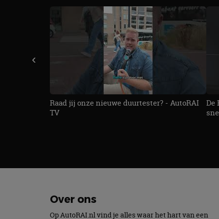
Strikt noodzakelijke
accountbeheer. De we
Naam
cf_clearance
‹
CookieScriptConse
Raad jij onze nieuwe duurtester? - AutoRAI
De 
TV
sne
Naam
Naam
omx_consent
Aanbiede
Naam
Domein
g_id_202604151153
_ga
_fbp
Meta Pla
Inc.
.autorai.n
Over ons
_gcl_au
Google L
.autorai.n
Op AutoRAI.nl vind je alles waar het hart van een