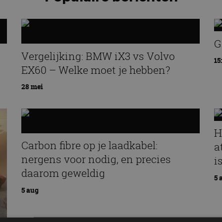
G
Vergelijking: BMW iX3 vs Volvo
15
EX60 – Welke moet je hebben?
28 mei
H
Carbon fibre op je laadkabel:
a
nergens voor nodig, en precies
i
daarom geweldig
5 
5 aug