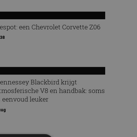
espot: een Chevrolet Corvette Z06
:38
ennessey Blackbird krijgt
tmosferische V8 en handbak: soms
s eenvoud leuker
aug