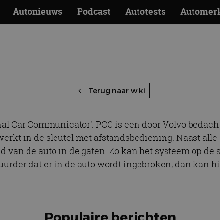
Autonieuws
Podcast
Autotests
Automer
C – Personal Car Communica
Terug naar wiki
onal Car Communicator’. PCC is een door Volvo bedach
werkt in de sleutel met afstandsbediening. Naast alle
d van de auto in de gaten. Zo kan het systeem op de s
tuurder dat er in de auto wordt ingebroken, dan kan h
Populaire berichten