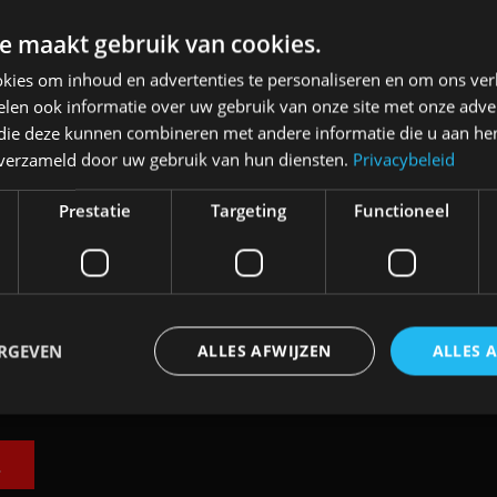
e maakt gebruik van cookies.
kies om inhoud en advertenties te personaliseren en om ons ver
len ook informatie over uw gebruik van onze site met onze adver
 die deze kunnen combineren met andere informatie die u aan hen
n verzameld door uw gebruik van hun diensten.
Privacybeleid
an
Elektrische Geely E2 (tijdelijk) net zo
Prestatie
Targeting
Functioneel
goedkoop als een Renault Twingo
4 aug
ERGEVEN
ALLES AFWIJZEN
ALLES 
trikt noodzakelijk
Prestatie
Targeting
Functioneel
Niet-geclassificee
E