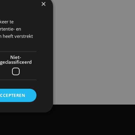
×
keer te
tentie- en
 heeft verstrekt
Niet-
geclassificeerd
ACCEPTEREN
rd