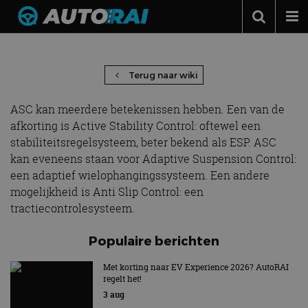
ASC – Active Stability Control
Autonieuws
Podcast
Terug naar wiki
Autotests
ASC kan meerdere betekenissen hebben. Een van de
Automerken
afkorting is Active Stability Control: oftewel een
stabiliteitsregelsysteem, beter bekend als ESP. ASC
Adverteren
kan eveneens staan voor Adaptive Suspension Control:
een adaptief wielophangingssysteem. Een andere
Contact
mogelijkheid is Anti Slip Control: een
MotorRAI.nl
tractiecontrolesysteem.
Populaire berichten
Met korting naar EV Experience 2026? AutoRAI
regelt het!
3 aug