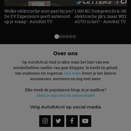
Welke elektrische auto past bij jou?
1.500 KG Trekgewicht & 380
Strikt noodzakelijk
Prestatie
Targeting
De EV Experience geeft antwoord
elektrische pk's, maar WELK
op je vraag! - AutoRAI TV
AUTO is het? - AutoRAI TV
Functioneel
Niet-geclassificeerd
Strikt noodzakelijke cookies maken de
kernfunctionaliteiten van de website mogelijk, zoals
gebruikersaanmelding en accountbeheer. De
website kan niet goed worden gebruikt zonder de
strikt noodzakelijke cookies.
Over ons
Aanbieder
/
Op AutoRAI.nl vind je alles waar het hart van een
Naam
Vervaldatum
Omschrijv
Domein
autoliefhebber sneller van gaat kloppen. In beeld én geluid,
van stadsauto tot supercar.
Ons team
levert je het laatste
cf_clearance
1 jaar
Deze cooki
Cloudflare,
gebruikt d
Inc.
autonieuws, autotests en nog veel meer.
CloudFlare
.autorai.nl
vertrouwd
te identific
Elke week de populairste blogs in je mailbox?
beveiligin
Meld je aan voor de nieuwsbrief!
op basis va
adres van 
te omzeilen
Volg AutoRAI.nl op social media
essentieel 
ondersteu
veiligheid 
website fun
het bieden
beschermi