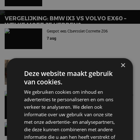
VERGELIJKING: BMW IX3 VS VOLVO EX60 –
WELKE MOET JE HEBBEN?
Gespot: een Chevrolet Corvette Z06
7 aug
Lamborghini Revuelto eert 60 jaar Miura met
×
speciale editie
Deze website maakt gebruik
6 aug
van cookies.
We gebruiken cookies om inhoud en
Carbon fibre op je laadkabel: nergens voor nodig,
advertenties te personaliseren en om ons
en precies daarom geweldig
5 aug
verkeer te analyseren. We delen ook
informatie over uw gebruik van onze site
met onze advertentie- en analysepartners,
Hennessey Blackbird krijgt atmosferische V8 en
die deze kunnen combineren met andere
handbak: soms is eenvoud leuker
informatie die u aan hen heeft verstrekt of
5 aug