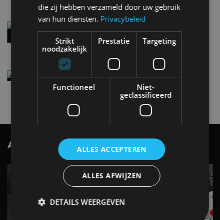
die zij hebben verzameld door uw gebruik
van hun diensten.
Privacybeleid
Audi A2 e-Tron mikt op verbruik van 12,8 kWh
per 100 kilometer
Strikt
Prestatie
Targeting
4 aug
noodzakelijk
Elektrische Geely E2 (tijdelijk) net zo goedkoop
als een Renault Twingo
Functioneel
Niet-
4 aug
geclassificeerd
AutoRAI.nl TV
SUBSCRIBE
ALLES ACCEPTEREN
ALLES AFWIJZEN
DETAILS WEERGEVEN