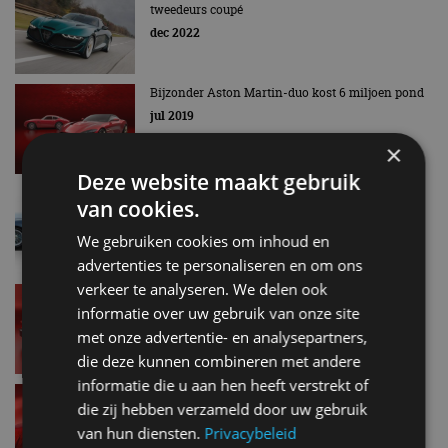
tweedeurs coupé
dec 2022
Bijzonder Aston Martin-duo kost 6 miljoen pond
jul 2019
×
Deze website maakt gebruik
Aston Martin bouwt 19 stuks DBS GT Zagato
van cookies.
mrt 2019
We gebruiken cookies om inhoud en
advertenties te personaliseren en om ons
verkeer te analyseren. We delen ook
In vol ornaat: Aston Martin Vanquish Zagato
Shooting Brake
informatie over uw gebruik van onze site
okt 2017
met onze advertentie- en analysepartners,
die deze kunnen combineren met andere
informatie die u aan hen heeft verstrekt of
Modelfamilie Aston Martin Vanquish Zagato
die zij hebben verzameld door uw gebruik
bijna compleet
van hun diensten.
Privacybeleid
aug 2017