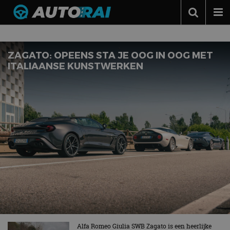
Nieuws over
Zagato
Autonieuws
Podcast
ZAGATO: OPEENS STA JE OOG IN OOG MET
ITALIAANSE KUNSTWERKEN
Autotests
Automerken
Adverteren
Contact
MotorRAI.nl
Alfa Romeo Giulia SWB Zagato is een heerlijke