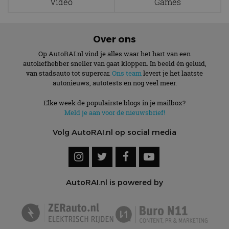
Video
Games
Functioneel
Niet-geclassificeerd
Strikt noodzakelijke cookies maken de
Over ons
kernfunctionaliteiten van de website mogelijk, zoals
gebruikersaanmelding en accountbeheer. De
Op AutoRAI.nl vind je alles waar het hart van een
website kan niet goed worden gebruikt zonder de
strikt noodzakelijke cookies.
autoliefhebber sneller van gaat kloppen. In beeld én geluid,
van stadsauto tot supercar.
Ons team
levert je het laatste
Aanbieder
/
Naam
Vervaldatum
Omschrijv
autonieuws, autotests en nog veel meer.
Domein
cf_clearance
1 jaar
Deze cooki
Cloudflare,
Elke week de populairste blogs in je mailbox?
gebruikt d
Inc.
Meld je aan voor de nieuwsbrief!
CloudFlare
.autorai.nl
vertrouwd
te identific
Volg AutoRAI.nl op social media
beveiligin
op basis va
adres van 
te omzeilen
essentieel 
ondersteu
veiligheid 
AutoRAI.nl is powered by
website fun
het bieden
beschermi
kwaadaard
bezoekers.