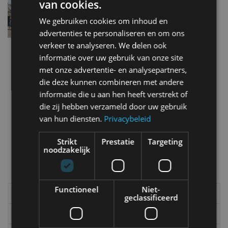
van cookies.
weten
jul 2019
We gebruiken cookies om inhoud en
advertenties te personaliseren en om ons
verkeer te analyseren. We delen ook
Column: Keep your lane?
informatie over uw gebruik van onze site
dec 2016
met onze advertentie- en analysepartners,
die deze kunnen combineren met andere
informatie die u aan hen heeft verstrekt of
5 opmerkelijke verkeersregels in Nederland
die zij hebben verzameld door uw gebruik
okt 2016
van hun diensten.
Privacybeleid
Strikt
Prestatie
Targeting
noodzakelijk
Meer autonieuws
Alle categorieën van AutoRAI.nl
Functioneel
Niet-
Elektrisch
Autotests
geclassificeerd
Interview
Column