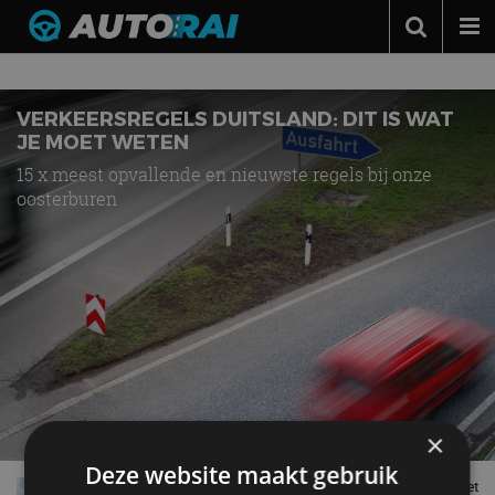
Nieuws over
Verkeersregels
Autonieuws
Podcast
VERKEERSREGELS DUITSLAND: DIT IS WAT
JE MOET WETEN
Autotests
15 x meest opvallende en nieuwste regels bij onze
oosterburen
Automerken
Adverteren
Contact
MotorRAI.nl
×
Deze website maakt gebruik
Nieuwe verkeersregels Frankrijk: dit is wat je moet