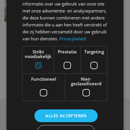
2020
informatie over uw gebruik van onze site
okt 2019
met onze advertentie- en analysepartners,
die deze kunnen combineren met andere
informatie die u aan hen heeft verstrekt of
Meer autonieuws
die zij hebben verzameld door uw gebruik
Alle categorieën van AutoRAI.nl
van hun diensten.
Privacybeleid
Strikt
Prestatie
Targeting
Elektrisch
Autotests
noodzakelijk
Interview
Column
Gadgets
Tech
Functioneel
Niet-
geclassificeerd
Video
Games
Over ons
ALLES ACCEPTEREN
Op AutoRAI.nl vind je alles waar het hart van een
autoliefhebber sneller van gaat kloppen. In beeld én geluid,
van stadsauto tot supercar.
Ons team
levert je het laatste