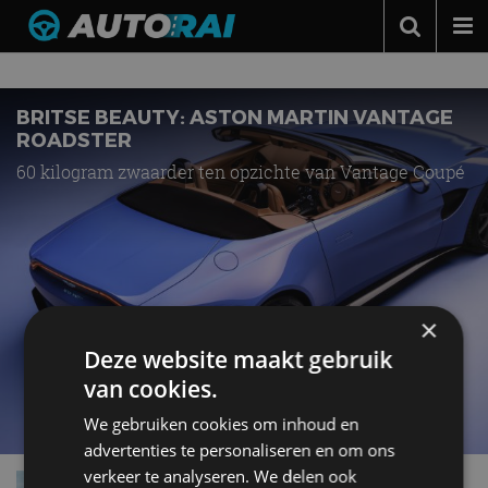
Nieuws over
Vantage Roadster
Autonieuws
Podcast
BRITSE BEAUTY: ASTON MARTIN VANTAGE
ROADSTER
Autotests
60 kilogram zwaarder ten opzichte van Vantage Coupé
Automerken
Adverteren
Contact
MotorRAI.nl
×
Deze website maakt gebruik
van cookies.
We gebruiken cookies om inhoud en
advertenties te personaliseren en om ons
verkeer te analyseren. We delen ook
Aston Martin Vantage Roadster komt in lente