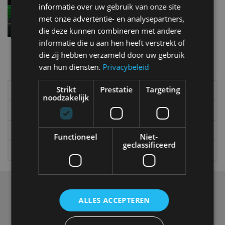
auto
informatie over uw gebruik van onze site
jul 2019
met onze advertentie- en analysepartners,
die deze kunnen combineren met andere
informatie die u aan hen heeft verstrekt of
Meer autonieuws
die zij hebben verzameld door uw gebruik
Alle categorieën van AutoRAI.nl
van hun diensten.
Privacybeleid
Strikt
Prestatie
Targeting
Elektrisch
Autotests
noodzakelijk
Interview
Column
Gadgets
Tech
Functioneel
Niet-
geclassificeerd
Video
Games
Over ons
ALLES ACCEPTEREN
Op AutoRAI.nl vind je alles waar het hart van een
autoliefhebber sneller van gaat kloppen. In beeld én geluid,
van stadsauto tot supercar.
Ons team
levert je het laatste