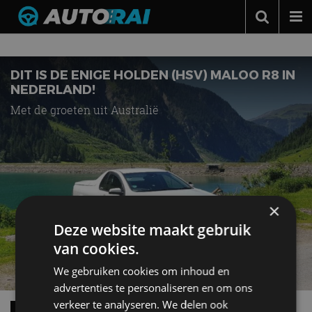
Nieuws over
Ute
Autonieuws
Podcast
DIT IS DE ENIGE HOLDEN (HSV) MALOO R8 IN
NEDERLAND!
Autotests
Met de groeten uit Australië
Automerken
Adverteren
Contact
MotorRAI.nl
×
Deze website maakt gebruik
van cookies.
We gebruiken cookies om inhoud en
advertenties te personaliseren en om ons
verkeer te analyseren. We delen ook
Wist je dat: brief van klant leidde tot nieuw type