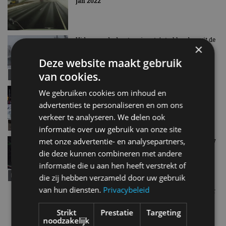
jan 2022
Video van de dag: terreinauto’s trekken bus uit de
×
sneeuw
jan 2019
Deze website maakt gebruik
van cookies.
Video van de dag: racen op een bevroren meer
We gebruiken cookies om inhoud en
jan 2019
advertenties te personaliseren en om ons
verkeer te analyseren. We delen ook
informatie over uw gebruik van onze site
met onze advertentie- en analysepartners,
Video van de dag: een Lamborghini in de sneeuw
dec 2018
die deze kunnen combineren met andere
informatie die u aan hen heeft verstrekt of
die zij hebben verzameld door uw gebruik
van hun diensten.
Privacybeleid
Bizarre glijpartij in Canada: 100+ auto’s op elkaar
(video!)
jan 2017
Strikt
Prestatie
Targeting
noodzakelijk