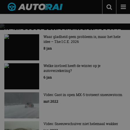
Nieuws over
Sneeuw
Autonieuws
Podcast
WELKE SOORT AANDRIJVING IS HET BESTE
IN WINTERSE OMSTANDIGHEDEN?
Waar gladheid geen probleem is, maar het hele
Autotests
idee – The I.C.E. 2026
8 jan
Automerken
Adverteren
Welke invloed heeft de winter op je
autoverzekering?
Contact
6 jan
MotorRAI.nl
Video: Gast in open MX-5 trotseert sneeuwstorm
mrt 2022
Video: Sneeuwschuiver niet helemaal wakker