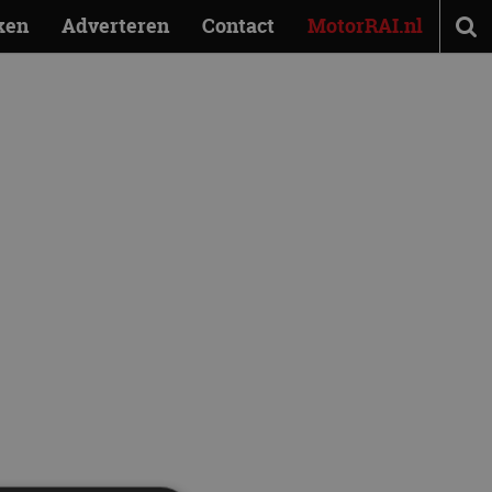
ken
Adverteren
Contact
MotorRAI.nl