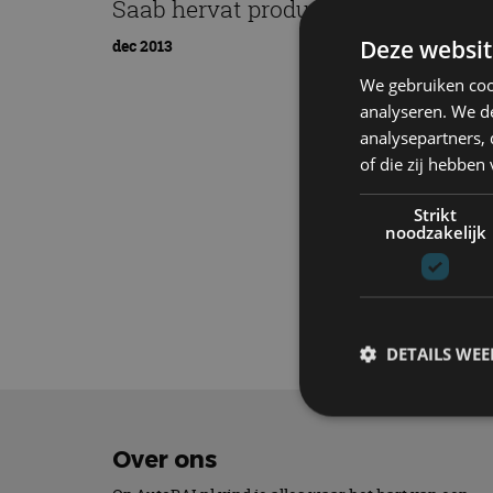
Saab hervat productie in Zweden
Deze websit
dec 2013
We gebruiken coo
analyseren. We de
analysepartners,
of die zij hebbe
Strikt
noodzakelijk
Elektrisch
Tech
DETAILS WE
Over ons
S