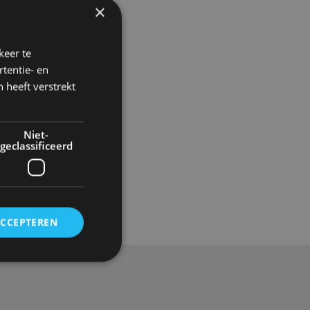
×
keer te
tentie- en
 heeft verstrekt
Niet-
geclassificeerd
Gadgets
ACCEPTEREN
rd