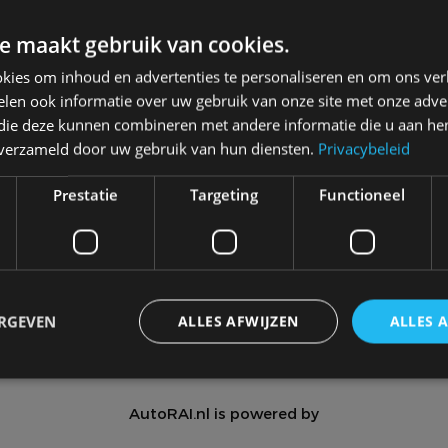
e maakt gebruik van cookies.
kies om inhoud en advertenties te personaliseren en om ons ver
len ook informatie over uw gebruik van onze site met onze adver
 die deze kunnen combineren met andere informatie die u aan hen
Meer autonieuws
n verzameld door uw gebruik van hun diensten.
Privacybeleid
Alle categorieën van AutoRAI.nl
Prestatie
Targeting
Functioneel
Autotests
Interview
Column
Video
Games
ERGEVEN
ALLES AFWIJZEN
ALLES 
AutoRAI.nl is powered by
trikt noodzakelijk
Prestatie
Targeting
Functioneel
Niet-geclassificee