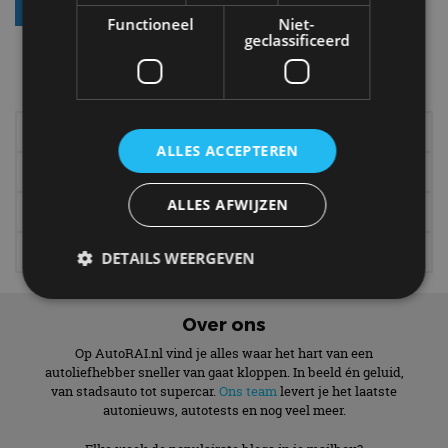
Functioneel
Niet-
geclassificeerd
Meer autonieuws
Alle categorieën van AutoRAI.nl
Elektrisch
Autotests
ALLES ACCEPTEREN
Interview
Column
ALLES AFWIJZEN
Gadgets
Tech
Video
Games
DETAILS WEERGEVEN
Over ons
Strikt noodzakelijk
Prestatie
Targeting
Op AutoRAI.nl vind je alles waar het hart van een
Functioneel
Niet-geclassificeerd
autoliefhebber sneller van gaat kloppen. In beeld én geluid,
van stadsauto tot supercar.
Ons team
levert je het laatste
Strikt noodzakelijke cookies maken de
autonieuws, autotests en nog veel meer.
kernfunctionaliteiten van de website mogelijk, zoals
gebruikersaanmelding en accountbeheer. De