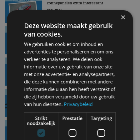
zonnepanelen extra interessant
sep 2022
×
Deze website maakt gebruik
Prinsjesdag 2022: Plannen voor verkeer en
van cookies.
vervoer
sep 2022
We gebruiken cookies om inhoud en
advertenties te personaliseren en om ons
verkeer te analyseren. We delen ook
Prinsjesdag 2022: Afschaffen vrijstelling bpm
bestelauto’s
informatie over uw gebruik van onze site
sep 2022
met onze advertentie- en analysepartners,
die deze kunnen combineren met andere
informatie die u aan hen heeft verstrekt of
Prinsjesdag 2022: Verhoging belastingvrije
die zij hebben verzameld door uw gebruik
reiskostenvergoeding naar € 0,21￼
van hun diensten.
Privacybeleid
sep 2022
Strikt
Prestatie
Targeting
noodzakelijk
Prinsjesdag 2022: brandstofaccijns langere
periode omlaag
sep 2022