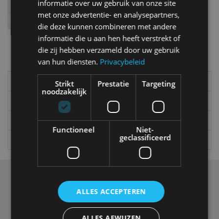
jul 2019
informatie over uw gebruik van onze site
met onze advertentie- en analysepartners,
die deze kunnen combineren met andere
informatie die u aan hen heeft verstrekt of
Meer autonieuws
die zij hebben verzameld door uw gebruik
Alle categorieën van AutoRAI.nl
van hun diensten.
Privacybeleid
Elektrisch
Autotests
Strikt
Prestatie
Targeting
noodzakelijk
Interview
Column
Gadgets
Tech
Functioneel
Niet-
geclassificeerd
Video
Games
Over ons
Op AutoRAI.nl vind je alles waar het hart van een
ALLES ACCEPTEREN
autoliefhebber sneller van gaat kloppen. In beeld én geluid,
van stadsauto tot supercar.
Ons team
levert je het laatste
autonieuws, autotests en nog veel meer.
ALLES AFWIJZEN