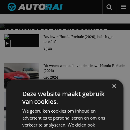
Nieuws over
Prelude
Autonieuws
Podcast
IS DE HONDA PRELUDE HRC CONCEPT
VOORPROEFJE VAN TYPE R-VERSIE?
Review – Honda Prelude (2026), is de hype
Autotests
terecht?
Geïnspireerd door Honda’s motorsportactiviteiten
8 jun
Automerken
Adverteren
Dit weten we nu al over de nieuwe Honda Prelude
(2026)
Contact
dec 2024
×
MotorRAI.nl
Deze website maakt gebruik
Zo ziet Honda de toekomst, waaronder Prelude
Concept!
van cookies.
okt 2023
We gebruiken cookies om inhoud en
advertenties te personaliseren en om ons
Auto’s van Toen: Honda Prelude
verkeer te analyseren. We delen ook