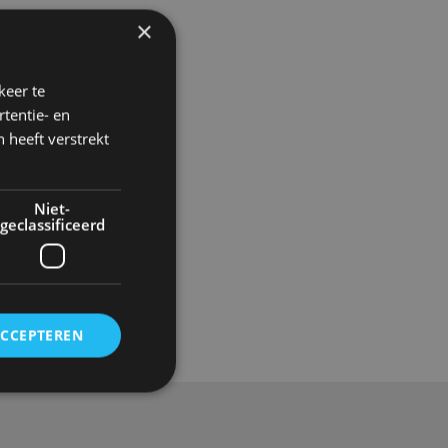
×
keer te
tentie- en
 heeft verstrekt
Niet-
geclassificeerd
Gadgets
ACCEPTEREN
rd