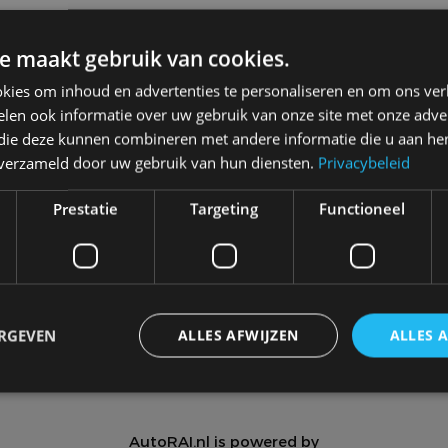
e maakt gebruik van cookies.
kies om inhoud en advertenties te personaliseren en om ons ver
len ook informatie over uw gebruik van onze site met onze adver
 die deze kunnen combineren met andere informatie die u aan hen
n verzameld door uw gebruik van hun diensten.
Privacybeleid
Meer autonieuws
Alle categorieën van AutoRAI.nl
Prestatie
Targeting
Functioneel
Autotests
Interview
Column
Video
Games
ERGEVEN
ALLES AFWIJZEN
ALLES 
trikt noodzakelijk
Prestatie
Targeting
Functioneel
Niet-geclassificee
AutoRAI.nl is powered by