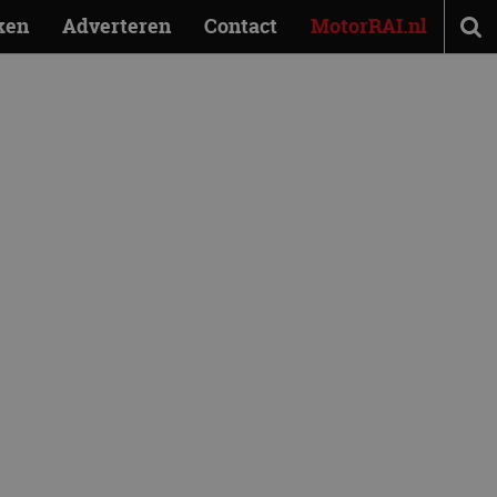
ken
Adverteren
Contact
MotorRAI.nl