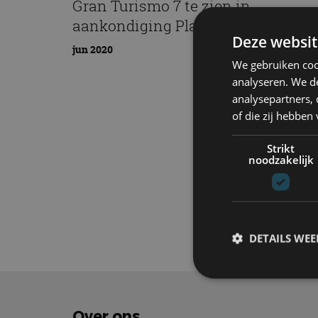
Gran Turismo 7 te zien in
aankondiging PlayStation 5
Deze websit
jun 2020
We gebruiken coo
analyseren. We de
analysepartners,
of die zij hebbe
Strikt
noodzakelijk
Elektrisch
Tech
DETAILS WE
S
Over ons