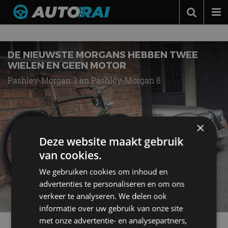
Nieuws over
Pashley-Morgan 8
Autonieuws
Podcast
DE NIEUWSTE MORGANS HEBBEN TWEE
WIELEN EN GEEN MOTOR
Autotests
Pashley-Morgan 3 en Pashley-Morgan 8
Automerken
Adverteren
×
Contact
Deze website maakt gebruik
MotorRAI.nl
van cookies.
We gebruiken cookies om inhoud en
advertenties te personaliseren en om ons
verkeer te analyseren. We delen ook
informatie over uw gebruik van onze site
met onze advertentie- en analysepartners,
Meer autonieuws