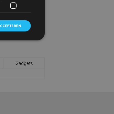
ACCEPTEREN
rd
elding en
Gadgets
ervice om
es van de bezoeker
unen van de
den van
t.com-service om de
De cookie-banner