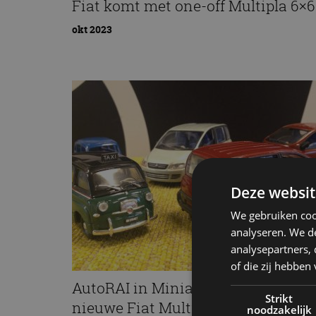
Fiat komt met one-off Multipla 6×6
okt 2023
Deze websit
We gebruiken coo
analyseren. We de
analysepartners,
of die zij hebbe
AutoRAI in Miniatuur: Oude en
Strikt
nieuwe Fiat Multipla in ander
noodzakelijk