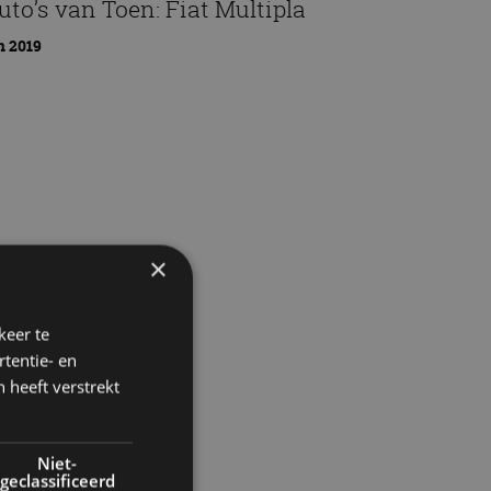
uto’s van Toen: Fiat Multipla
n 2019
×
keer te
tentie- en
 heeft verstrekt
Niet-
geclassificeerd