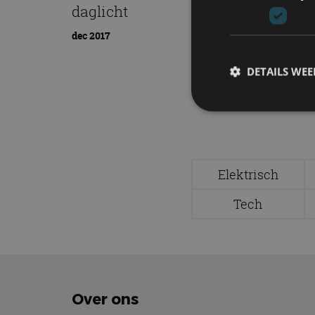
daglicht
dec 2017
DETAILS WE
S
Strikt noodzakelijke
Elektrisch
accountbeheer. De we
Tech
Naam
cf_clearance
Over ons
CookieScriptConse