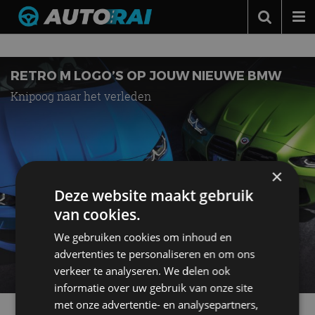
Nieuws over
motorsport
Autonieuws
Podcast
RETRO M LOGO’S OP JOUW NIEUWE BMW
Knipoog naar het verleden
Autotests
Automerken
Adverteren
×
Contact
Deze website maakt gebruik
MotorRAI.nl
van cookies.
We gebruiken cookies om inhoud en
advertenties te personaliseren en om ons
verkeer te analyseren. We delen ook
informatie over uw gebruik van onze site
met onze advertentie- en analysepartners,
Meer autonieuws