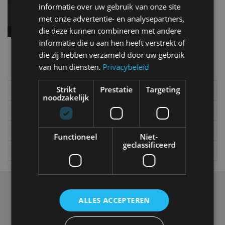
informatie over uw gebruik van onze site
jun 2023
met onze advertentie- en analysepartners,
die deze kunnen combineren met andere
informatie die u aan hen heeft verstrekt of
Meer autonieuws
die zij hebben verzameld door uw gebruik
Alle categorieën van AutoRAI.nl
van hun diensten.
Privacybeleid
Strikt
Prestatie
Targeting
Elektrisch
Autotests
noodzakelijk
Interview
Column
Gadgets
Tech
Functioneel
Niet-
geclassificeerd
Video
Games
Over ons
ALLES ACCEPTEREN
Op AutoRAI.nl vind je alles waar het hart van een
autoliefhebber sneller van gaat kloppen. In beeld én geluid,
van stadsauto tot supercar.
Ons team
levert je het laatste