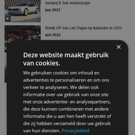
dankzij E-Ink-technologie
jan 2023
Breek: GP van Las Vegas op kalender in 2023
mrt 2022
×
Deze website maakt gebruik
Deze Toyota C-HR R-Tuned heeft 600 pk!
van cookies.
nov 2017
We gebruiken cookies om inhoud en
advertenties te personaliseren en om ons
verkeer te analyseren. We delen ook
Interview: Carlos Ghosn stapt in autonome auto,
deelt ervaringen
informatie over uw gebruik van onze site
jan 2017
met onze advertentie- en analysepartners,
die deze kunnen combineren met andere
informatie die u aan hen heeft verstrekt of
De Toyota Concept-i is heel vriendelijk
die zij hebben verzameld door uw gebruik
jan 2017
van hun diensten.
Privacybeleid