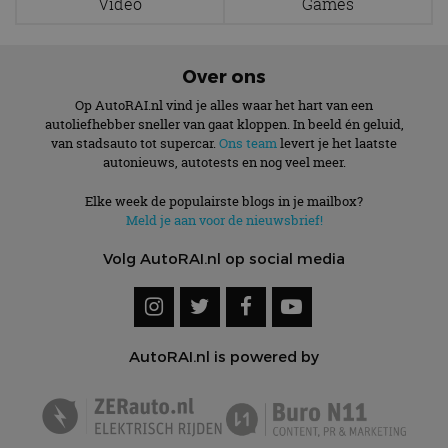
Video
Games
Functioneel
Niet-geclassificeerd
Strikt noodzakelijke cookies maken de
Over ons
kernfunctionaliteiten van de website mogelijk, zoals
gebruikersaanmelding en accountbeheer. De
Op AutoRAI.nl vind je alles waar het hart van een
website kan niet goed worden gebruikt zonder de
strikt noodzakelijke cookies.
autoliefhebber sneller van gaat kloppen. In beeld én geluid,
van stadsauto tot supercar.
Ons team
levert je het laatste
Aanbieder
/
Naam
Vervaldatum
Omschrijv
autonieuws, autotests en nog veel meer.
Domein
cf_clearance
1 jaar
Deze cooki
Cloudflare,
Elke week de populairste blogs in je mailbox?
gebruikt d
Inc.
Meld je aan voor de nieuwsbrief!
CloudFlare
.autorai.nl
vertrouwd
te identific
Volg AutoRAI.nl op social media
beveiligin
op basis va
adres van 
te omzeilen
essentieel 
ondersteu
veiligheid 
AutoRAI.nl is powered by
website fun
het bieden
beschermi
kwaadaard
bezoekers.