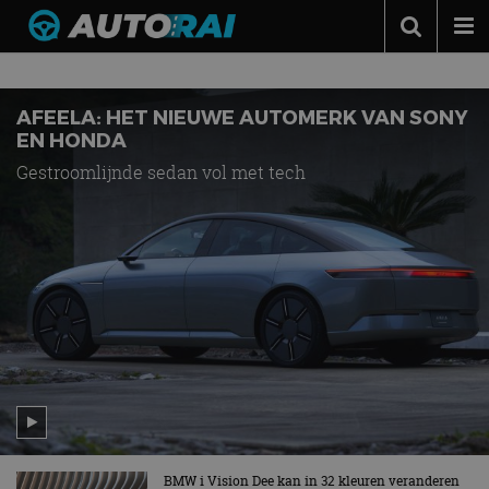
Nieuws over
Las Vegas
Autonieuws
Podcast
AFEELA: HET NIEUWE AUTOMERK VAN SONY
EN HONDA
Autotests
Gestroomlijnde sedan vol met tech
Automerken
Adverteren
Contact
MotorRAI.nl
BMW i Vision Dee kan in 32 kleuren veranderen