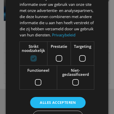
Met deze auto’s komen BMW, Mini en Rolls-Royce
informatie over uw gebruik van onze site
in de nabije toekomst
met onze advertentie- en analysepartners,
mrt 2018
die deze kunnen combineren met andere
informatie die u aan hen heeft verstrekt of
Meer autonieuws
die zij hebben verzameld door uw gebruik
van hun diensten.
Privacybeleid
Alle categorieën van AutoRAI.nl
Strikt
Prestatie
Targeting
Elektrisch
Autotests
noodzakelijk
Interview
Column
Gadgets
Tech
Functioneel
Niet-
geclassificeerd
Video
Games
Over ons
ALLES ACCEPTEREN
Op AutoRAI.nl vind je alles waar het hart van een
autoliefhebber sneller van gaat kloppen. In beeld én geluid,
van stadsauto tot supercar.
Ons team
levert je het laatste