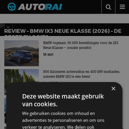
Nieuws over
iX3
Autonieuws
Podcast
REVIEW – BMW IX3 NEUE KLASSE (2026) – DE
BESTE EV OOIT?
Autotests
BMW-topman: 50.000 bestellingen voor de iX3
Neue Klasse – zonder proefrit
Automerken
16 mrt
Adverteren
800 kilometer actieradius en 400 kW snelladen:
Contact
nieuwe BMW iX3 is een beest
jun 2025
MotorRAI.nl
×
Deze website maakt gebruik
Review – BMW iX3 facelift (2022) – Nog steeds
van cookies.
relevant?
jan 2023
We gebruiken cookies om inhoud en
advertenties te personaliseren en om ons
verkeer te analyseren. We delen ook