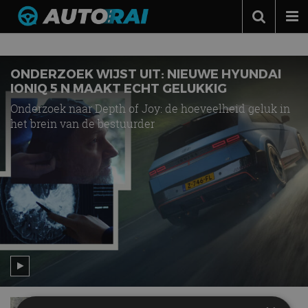
Nieuws over
Ioniq 5 N
Autonieuws
Podcast
ONDERZOEK WIJST UIT: NIEUWE HYUNDAI
IONIQ 5 N MAAKT ECHT GELUKKIG
Autotests
Onderzoek naar Depth of Joy: de hoeveelheid geluk in
het brein van de bestuurder
Automerken
Adverteren
Contact
MotorRAI.nl
Review – Hyundai IONIQ 5 N, eindelijk een EV