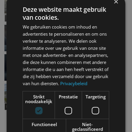
×
voor de petrolhead!
Deze website maakt gebruik
mrt 2024
van cookies.
We gebruiken cookies om inhoud en
Hyundai opent orderboeken IONIQ 5 N
advertenties te personaliseren en om ons
jan 2024
verkeer te analyseren. We delen ook
informatie over uw gebruik van onze site
met onze advertentie- en analysepartners,
Alles over de Hyundai IONIQ 5 N
die deze kunnen combineren met andere
jul 2023
informatie die u aan hen heeft verstrekt of
die zij hebben verzameld door uw gebruik
van hun diensten.
Privacybeleid
VIDEO: Hyundai Ioniq 5 N heeft uniek
‘motorgeluid’
Strikt
Prestatie
Targeting
mei 2023
noodzakelijk
Meer autonieuws
Functioneel
Niet-
Alle categorieën van AutoRAI.nl
geclassificeerd