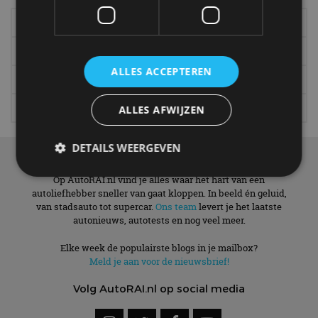
Elektrisch
Autotests
Interview
Column
ALLES ACCEPTEREN
Gadgets
Tech
Video
Games
ALLES AFWIJZEN
DETAILS WEERGEVEN
Over ons
Op AutoRAI.nl vind je alles waar het hart van een
autoliefhebber sneller van gaat kloppen. In beeld én geluid,
van stadsauto tot supercar.
Strikt noodzakelijk
Ons team
Prestatie
levert je het laatste
Targeting
autonieuws, autotests en nog veel meer.
Functioneel
Niet-geclassificeerd
Elke week de populairste blogs in je mailbox?
Strikt noodzakelijke cookies maken de
Meld je aan voor de nieuwsbrief!
kernfunctionaliteiten van de website mogelijk, zoals
gebruikersaanmelding en accountbeheer. De
website kan niet goed worden gebruikt zonder de
Volg AutoRAI.nl op social media
strikt noodzakelijke cookies.