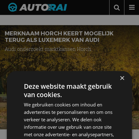
Nieuws over
Horch
Autonieuws
Podcast
MERKNAAM HORCH KEERT MOGELIJK
TERUG ALS LUXEMERK VAN AUDI
Autotests
Audi onderzoekt marktkansen Horch
Automerken
Adverteren
×
Contact
Deze website maakt gebruik
MotorRAI.nl
van cookies.
We gebruiken cookies om inhoud en
advertenties te personaliseren en om ons
verkeer te analyseren. We delen ook
informatie over uw gebruik van onze site
met onze advertentie- en analysepartners,
Meer autonieuws