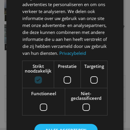
auto zit steengoed in elkaar, maar mist één ding
advertenties te personaliseren en om ons
jul 2023
verkeer te analyseren. We delen ook
informatie over uw gebruik van onze site
met onze advertentie- en analysepartners,
Walkaround: BYD Han, een budget Tesla Model S?
die deze kunnen combineren met andere
feb 2023
informatie die u aan hen heeft verstrekt of
die zij hebben verzameld door uw gebruik
van hun diensten.
Privacybeleid
Meer autonieuws
Strikt
Prestatie
Targeting
Alle categorieën van AutoRAI.nl
noodzakelijk
Elektrisch
Autotests
Interview
Column
Functioneel
Niet-
geclassificeerd
Gadgets
Tech
Video
Games