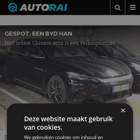
Nieuws over
Han
Autonieuws
Podcast
GESPOT: EEN BYD HAN
Niet iedere Chinese auto is een verkoopsucces…
Autotests
Automerken
Adverteren
Contact
MotorRAI.nl
×
Deze website maakt gebruik
van cookies.
We gebruiken cookies om inhoud en
Review – BYD Han (2023) – Deze draak van een