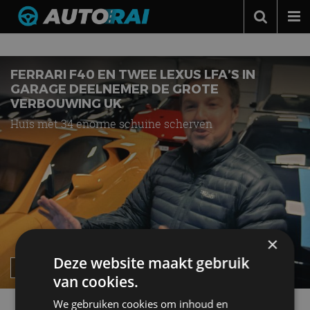
Nieuws over
Ferrari F40
Autonieuws
Podcast
FERRARI F40 EN TWEE LEXUS LFA’S IN
GARAGE DEELNEMER DE GROTE
Autotests
VERBOUWING UK
Huis met 34 enorme schuine scherven
Automerken
Adverteren
Contact
MotorRAI.nl
×
Deze website maakt gebruik
van cookies.
We gebruiken cookies om inhoud en
AutoRAI in Miniatuur: Ferrari F40’s bij elkaar