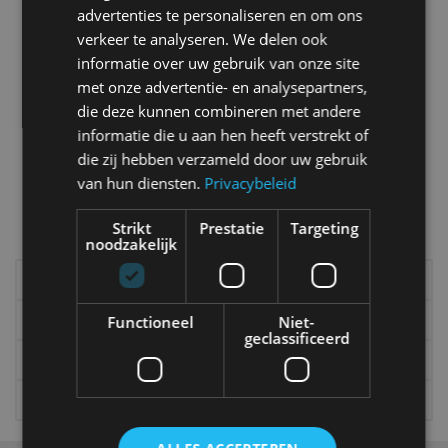
gebracht
advertenties te personaliseren en om ons
mei 2017
verkeer te analyseren. We delen ook
informatie over uw gebruik van onze site
met onze advertentie- en analysepartners,
Video: Op wintersport met een Ferrari F40
die deze kunnen combineren met andere
mrt 2016
informatie die u aan hen heeft verstrekt of
die zij hebben verzameld door uw gebruik
van hun diensten.
Privacybeleid
Meer autonieuws
Strikt
Prestatie
Targeting
Alle categorieën van AutoRAI.nl
noodzakelijk
Elektrisch
Autotests
Interview
Column
Functioneel
Niet-
geclassificeerd
Gadgets
Tech
Video
Games